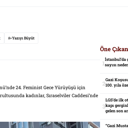
t
Yazıyı Büyüt
Öne Çıkan
İstanbul’da 
sayısı neden
Gazi Koşusu
100. yıla öz
nü’nde 24. Feminist Gece Yürüyüşü için
rultusunda kadınlar, Sıraselviler Caddesi’nde
LGS’de ilk o
kapı gerginl
gelen son an
“Gazi Musta