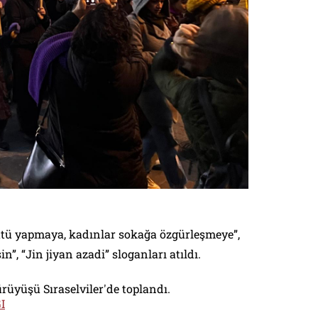
ütü yapmaya, kadınlar sokağa özgürleşmeye”,
”, “Jin jiyan azadi” sloganları atıldı.
rüyüşü Sıraselviler'de toplandı.
I