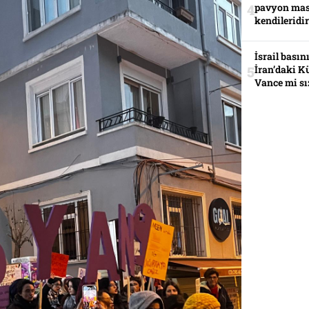
pavyon mas
kendileridir
İsrail basın
İran’daki K
Vance mi sı