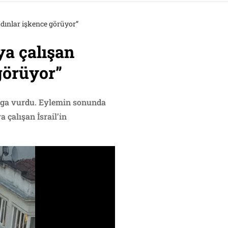
adınlar işkence görüyor”
ya çalışan
görüyor”
damga vurdu. Eylemin sonunda
 çalışan İsrail’in