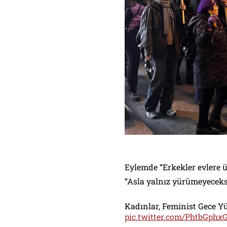
Eylemde “Erkekler evlere 
“Asla yalnız yürümeyeceksin
Kadınlar, Feminist Gece Yü
pic.twitter.com/PhtbGphxG