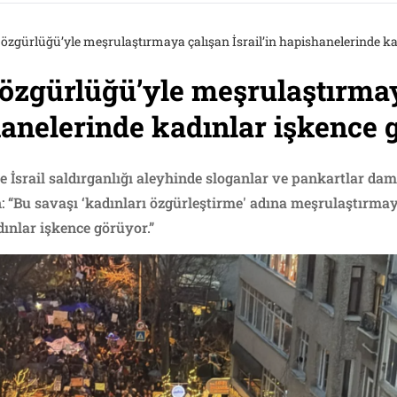
 özgürlüğü’yle meşrulaştırmaya çalışan İsrail’in hapishanelerinde k
 özgürlüğü’yle meşrulaştırma
shanelerinde kadınlar işkence 
ne İsrail saldırganlığı aleyhinde sloganlar ve pankartlar 
 “Bu savaşı ‘kadınları özgürleştirme' adına meşrulaştırmaya
dınlar işkence görüyor.”