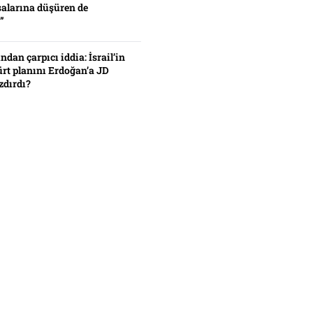
alarına düşüren de
”
ından çarpıcı iddia: İsrail’in
ürt planını Erdoğan’a JD
zdırdı?