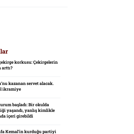
lar
çekirge korkusu: Çekirgelerin
 arttı?
’nu kazanan servet alacak.
el ikramiye
turum başladı: Bir okulda
iği yaşandı, yanlış kimlikle
da içeri girebildi
fa Kemal’in kurduğu partiyi