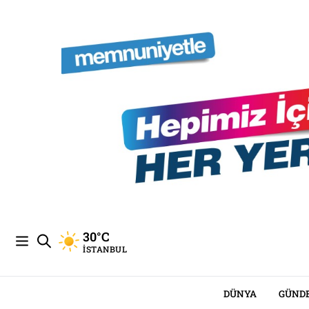
30°C
İSTANBUL
DÜNYA
GÜND