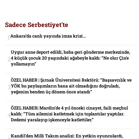
Sadece Serbestiyet'te
Ankara’da canlı yayında imza krizi…
Uygur anne deport edildi, baba geri gönderme merkezinde,
4 küçük çocuk 20 yaşındaki ağabeyle kaldı: “Ne olur Çin’e
yollamayın”
ÖZEL HABER | Şırnak Üniversitesi Rektörü: “Başsavcılık ve
YÖK bu paylaşımların bana ait olmadığını doğruladı,
yeğenim benden üç dönem önce atandı”
ÖZEL HABER| Mardin’de 4 yıl önceki cinayet, faili meçhul
kaldı: “Tüm ailemizi katletmek için toplantılar yaptılar.
Dedemi yaralayıp işkenceyle katlettiler.”
Kandil’den Milli Takım analizi: En yetkin oyunculardı,