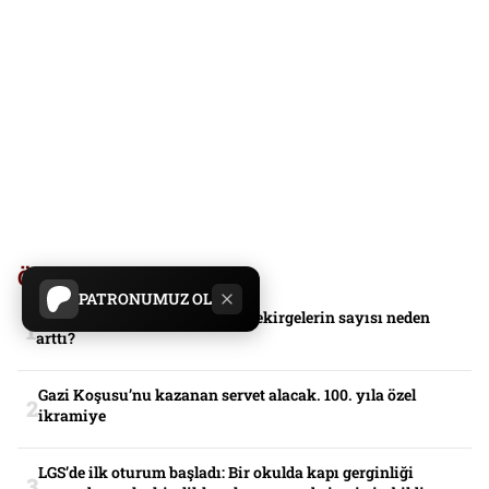
Öne Çıkanlar
PATRONUMUZ OL
İstanbul’da çekirge korkusu: Çekirgelerin sayısı neden
arttı?
Gazi Koşusu’nu kazanan servet alacak. 100. yıla özel
ikramiye
LGS’de ilk oturum başladı: Bir okulda kapı gerginliği