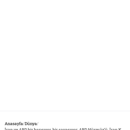
Anasayfa
/
Dünya
/
İran ve ABD bir barışıyor, bir savaşıyor: ABD Hürmüz’ü, İran Kuveyt’teki Amerikan üslerini vurdu