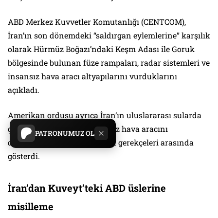
ABD Merkez Kuvvetler Komutanlığı (CENTCOM),
İran’ın son dönemdeki “saldırgan eylemlerine” karşılık
olarak Hürmüz Boğazı’ndaki Keşm Adası ile Goruk
bölgesinde bulunan füze rampaları, radar sistemleri ve
insansız hava aracı altyapılarını vurduklarını
açıkladı.
Amerikan ordusu ayrıca İran’ın uluslararası sularda
görev yapan bir MQ-1 insansız hava aracını
PATRONUMUZ OL
düşürmesini de operasyonun gerekçeleri arasında
gösterdi.
İran’dan Kuveyt’teki ABD üslerine
misilleme