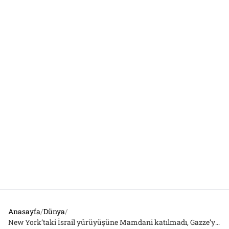
Anasayfa
/
Dünya
/
New York’taki İsrail yürüyüşüne Mamdani katılmadı, Gazze’ye nükleer bomba atalım diyen bakan yürüdü