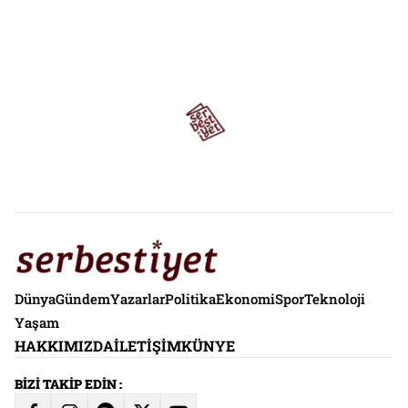
Dünya
Gündem
Yazarlar
Politika
Ekonomi
Spor
Teknoloji
Yaşam
HAKKIMIZDA
İLETIŞIM
KÜNYE
BİZİ TAKİP EDİN :