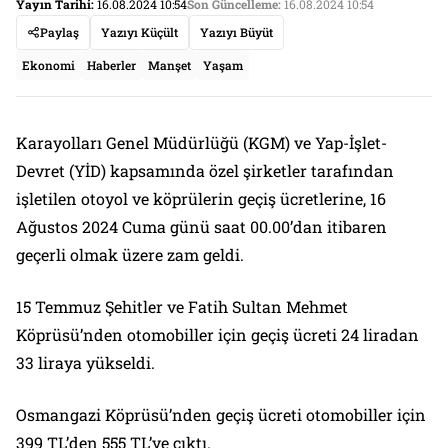
Yayın Tarihi:
16.08.2024 10:54
Son Güncelleme:
16.08.2024 10:54
Paylaş
Yazıyı Küçült
Yazıyı Büyüt
Ekonomi
Haberler
Manşet
Yaşam
Karayolları Genel Müdürlüğü (KGM) ve Yap-İşlet-
Devret (YİD) kapsamında özel şirketler tarafından
işletilen otoyol ve köprülerin geçiş ücretlerine, 16
Ağustos 2024 Cuma günü saat 00.00’dan itibaren
geçerli olmak üzere zam geldi.
15 Temmuz Şehitler ve Fatih Sultan Mehmet
Köprüsü’nden otomobiller için geçiş ücreti 24 liradan
33 liraya yükseldi.
Osmangazi Köprüsü’nden geçiş ücreti otomobiller için
399 TL’den 555 TL’ye çıktı.