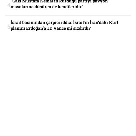
“Gazi Mustafa Kemal’in kurduğu partiyi pavyon
masalarına düşüren de kendileridir”
İsrail basınından çarpıcı iddia: İsrail’in İran’daki Kürt
planını Erdoğan’a JD Vance mi sızdırdı?