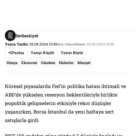
Serbestiyet
Yayın Tarihi:
05.08.2024 10:39
Son Güncelleme:
05.08.2024 10:39
Paylaş
Yazıyı Küçült
Yazıyı Büyüt
Dünya
Ekonomi
Gündem
Haberler
Manşet
Küresel piyasalarda Fed’in politika hatası ihtimali ve
ABD’de yükselen resesyon beklentileriyle birlikte
jeopolitik gelişmelerin etkisiyle rekor düşüşler
yaşanırken, Borsa İstanbul da yeni haftaya sert
satışlarla girdi.
BIST 100 endeksi güne yüzde 6,7 düşüşle başladı ve