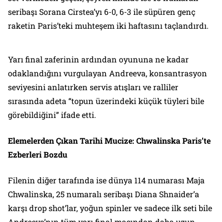
seribaşı Sorana Cirstea’yı 6-0, 6-3 ile süpüren genç
raketin Paris’teki muhteşem iki haftasını taçlandırdı.
Yarı final zaferinin ardından oyununa ne kadar
odaklandığını vurgulayan Andreeva, konsantrasyon
seviyesini anlatırken servis atışları ve ralliler
sırasında adeta “topun üzerindeki küçük tüyleri bile
görebildiğini” ifade etti.
Elemelerden Çıkan Tarihi Mucize: Chwalinska Paris’te
Ezberleri Bozdu
Filenin diğer tarafında ise dünya 114 numarası Maja
Chwalinska, 25 numaralı seribaşı Diana Shnaider’a
karşı drop shot’lar, yoğun spinler ve sadece ilk seti bile
Andreeva’nın tüm yarı final maçından daha uzun