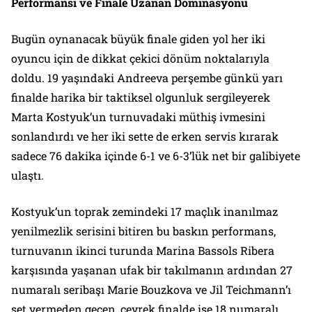
Performansı ve Finale Uzanan Dominasyonu
Bugün oynanacak büyük finale giden yol her iki
oyuncu için de dikkat çekici dönüm noktalarıyla
doldu. 19 yaşındaki Andreeva perşembe günkü yarı
finalde harika bir taktiksel olgunluk sergileyerek
Marta Kostyuk’un turnuvadaki müthiş ivmesini
sonlandırdı ve her iki sette de erken servis kırarak
sadece 76 dakika içinde 6-1 ve 6-3’lük net bir galibiyete
ulaştı.
Kostyuk’un toprak zemindeki 17 maçlık inanılmaz
yenilmezlik serisini bitiren bu baskın performans,
turnuvanın ikinci turunda Marina Bassols Ribera
karşısında yaşanan ufak bir takılmanın ardından 27
numaralı seribaşı Marie Bouzkova ve Jil Teichmann’ı
set vermeden geçen, çeyrek finalde ise 18 numaralı