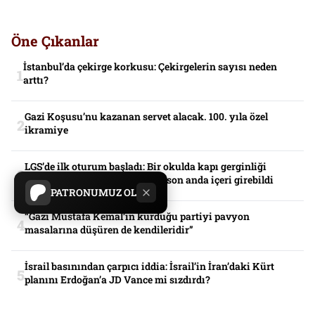
Öne Çıkanlar
İstanbul’da çekirge korkusu: Çekirgelerin sayısı neden
arttı?
Gazi Koşusu’nu kazanan servet alacak. 100. yıla özel
ikramiye
LGS’de ilk oturum başladı: Bir okulda kapı gerginliği
yaşandı, yanlış kimlikle gelen son anda içeri girebildi
PATRONUMUZ OL
“Gazi Mustafa Kemal’in kurduğu partiyi pavyon
masalarına düşüren de kendileridir”
İsrail basınından çarpıcı iddia: İsrail’in İran’daki Kürt
planını Erdoğan’a JD Vance mi sızdırdı?