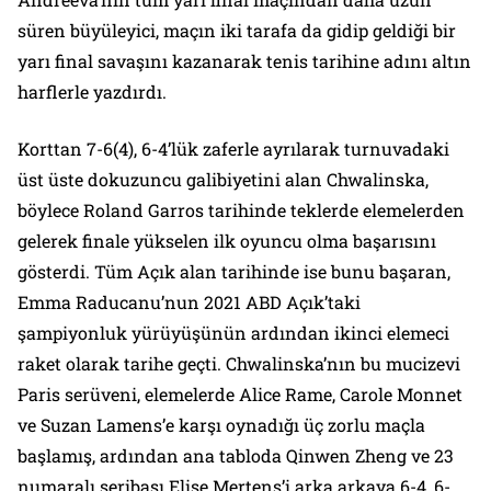
süren büyüleyici, maçın iki tarafa da gidip geldiği bir
yarı final savaşını kazanarak tenis tarihine adını altın
harflerle yazdırdı.
Korttan 7-6(4), 6-4’lük zaferle ayrılarak turnuvadaki
üst üste dokuzuncu galibiyetini alan Chwalinska,
böylece Roland Garros tarihinde teklerde elemelerden
gelerek finale yükselen ilk oyuncu olma başarısını
gösterdi. Tüm Açık alan tarihinde ise bunu başaran,
Emma Raducanu’nun 2021 ABD Açık’taki
şampiyonluk yürüyüşünün ardından ikinci elemeci
raket olarak tarihe geçti. Chwalinska’nın bu mucizevi
Paris serüveni, elemelerde Alice Rame, Carole Monnet
ve Suzan Lamens’e karşı oynadığı üç zorlu maçla
başlamış, ardından ana tabloda Qinwen Zheng ve 23
numaralı seribaşı Elise Mertens’i arka arkaya 6-4, 6-