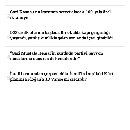
Gazi Koşusu’nu kazanan servet alacak. 100. yıla özel
ikramiye
LGS’de ilk oturum başladı: Bir okulda kapı gerginliği
yaşandı, yanlış kimlikle gelen son anda içeri girebildi
“Gazi Mustafa Kemal’in kurduğu partiyi pavyon
masalarına düşüren de kendileridir”
İsrail basınından çarpıcı iddia: İsrail’in İran’daki Kürt
planını Erdoğan’a JD Vance mi sızdırdı?