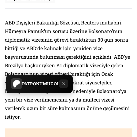
ABD Dışişleri Bakanlığı Sözcüsü, Reuters muhabiri
Hümeyra Pamuk’un sorusu üzerine Bolsonaro’nun
diplomatik vizesinin görevi bıraktıktan 30 gün sonra
bittiği ve ABD’de kalmak için yeniden vize
başvurusunda bulunması gerektiğini açıkladı. ABD’ye
Brezilya başkanıyken A1 diplomatik vizesiyle gelen
Bolsonaro’nun vizesi görevi bıraktığı için Ocak
sonunda bitecek. ABD’li Demokrat siyasetçiler,
PATRONUMUZ OL
Brezilya’daki Kongre baskını nedeniyle Bolsonaro’ya
yeni bir vize verilmemesini ya da mülteci vizesi
verilerek uzun bir süre kalmasının önüne geçilmesini
istiyor.