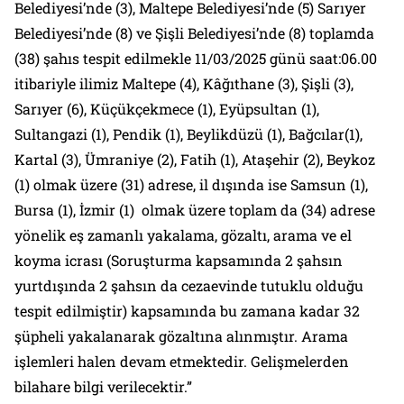
Belediyesi’nde (3), Maltepe Belediyesi’nde (5) Sarıyer
Belediyesi’nde (8) ve Şişli Belediyesi’nde (8) toplamda
(38) şahıs tespit edilmekle 11/03/2025 günü saat:06.00
itibariyle ilimiz Maltepe (4), Kâğıthane (3), Şişli (3),
Sarıyer (6), Küçükçekmece (1), Eyüpsultan (1),
Sultangazi (1), Pendik (1), Beylikdüzü (1), Bağcılar(1),
Kartal (3), Ümraniye (2), Fatih (1), Ataşehir (2), Beykoz
(1) olmak üzere (31) adrese, il dışında ise Samsun (1),
Bursa (1), İzmir (1) olmak üzere toplam da (34) adrese
yönelik eş zamanlı yakalama, gözaltı, arama ve el
koyma icrası (Soruşturma kapsamında 2 şahsın
yurtdışında 2 şahsın da cezaevinde tutuklu olduğu
tespit edilmiştir) kapsamında bu zamana kadar 32
şüpheli yakalanarak gözaltına alınmıştır. Arama
işlemleri halen devam etmektedir. Gelişmelerden
bilahare bilgi verilecektir.”