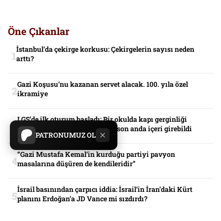
Öne Çıkanlar
İstanbul’da çekirge korkusu: Çekirgelerin sayısı neden
arttı?
Gazi Koşusu’nu kazanan servet alacak. 100. yıla özel
ikramiye
LGS’de ilk oturum başladı: Bir okulda kapı gerginliği
yaşandı, yanlış kimlikle gelen son anda içeri girebildi
PATRONUMUZ OL
“Gazi Mustafa Kemal’in kurduğu partiyi pavyon
masalarına düşüren de kendileridir”
İsrail basınından çarpıcı iddia: İsrail’in İran’daki Kürt
planını Erdoğan’a JD Vance mi sızdırdı?