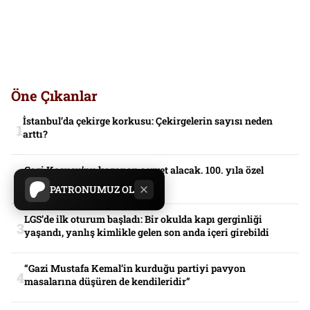
Öne Çıkanlar
İstanbul’da çekirge korkusu: Çekirgelerin sayısı neden
arttı?
Gazi Koşusu’nu kazanan servet alacak. 100. yıla özel
ikramiye
PATRONUMUZ OL
LGS’de ilk oturum başladı: Bir okulda kapı gerginliği
yaşandı, yanlış kimlikle gelen son anda içeri girebildi
“Gazi Mustafa Kemal’in kurduğu partiyi pavyon
masalarına düşüren de kendileridir”