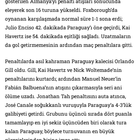
gösterilen Almanya’yı penaltı atışları sonucunda
eleyerek son 16 turuna yükseldi. Foxborough’da
oynanan karşılaşmada normal süre 1-1 sona erdi;
Julio Enciso 42. dakikada Paraguay’ı öne geçirdi, Kai
Havertz ise 54. dakikada eşitliği sağladı. Uzatmaların
da gol getirmemesinin ardından maç penaltılara gitti.
Penaltılarda asıl kahraman Paraguay kalecisi Orlando
Gill oldu. Gill, Kai Havertz ve Nick Woltemade’nin
penaltılarını kurtardı; ardından Manuel Neuer’in
Fabián Balbuena’nın atışını çıkarmasıyla seri ani
ölüme uzadı. Jonathan Tah penaltısını auta atınca,
José Canale soğukkanlı vuruşuyla Paraguay’a 4-3’lük
galibiyeti getirdi. Grubunu üçüncü sırada dört puanla
tamamlayıp en iyi sekiz üçüncüden biri olarak tura
kalan Paraguay, böylece turnuvanın en büyük
sürprizlerinden birine imza attı.