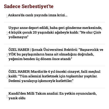
Sadece Serbestiyet'te
Ankara’da canlı yayında imza krizi…
Uygur anne deport edildi, baba geri gönderme merkezinde,
4 küçük çocuk 20 yaşındaki ağabeyle kaldı: “Ne olur Çin’e
yollamayın”
ÖZEL HABER | Şırnak Üniversitesi Rektörü: “Başsavcılık ve
YÖK bu paylaşımların bana ait olmadığını doğruladı,
yeğenim benden üç dönem önce atandı”
ÖZEL HABER| Mardin’de 4 yıl önceki cinayet, faili meçhul
kaldı: “Tüm ailemizi katletmek için toplantılar yaptılar.
Dedemi yaralayıp işkenceyle katlettiler.”
Kandil’den Milli Takım analizi: En yetkin oyunculardı,
yazık oldu