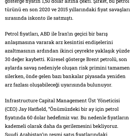
gösterge fiyatın 1,50 dolar altına çekti. Şirket, bu petrol
türünü en son 2020 ve 2015 yıllarındaki fiyat savaşları
sırasında iskonto ile satmıştı.
Petrol fiyatları, ABD ile İran’ın geçici bir barış
anlaşmasına vararak arz kesintisi endişelerini
azaltmasının ardından ikinci çeyrekte yaklaşık yüzde
30 değer kaybetti. Küresel gösterge Brent petrolü, son
aylarda savaş nedeniyle oluşan risk primini tamamen
silerken, önde gelen bazı bankalar piyasada yeniden
arz fazlası oluşabileceği uyarısında bulunuyor.
Infrastructure Capital Management Üst Yöneticisi
(CEO) Jay Hatfield, “Önümüzdeki bir ay için petrol
fiyatında 60 dolar hedefimiz var. Bu nedenle fiyatların
kademeli olarak daha da gerilemesini bekliyoruz.
Suudi Arabistan’ın resmi satış fiyatlarındaki