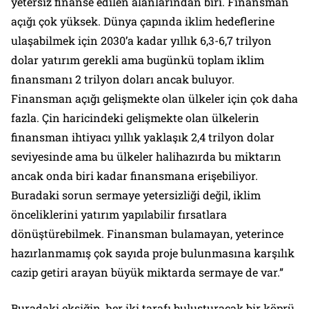
yetersiz finanse edilen alanlarından biri. Finansman
açığı çok yüksek. Dünya çapında iklim hedeflerine
ulaşabilmek için 2030’a kadar yıllık 6,3-6,7 trilyon
dolar yatırım gerekli ama bugünkü toplam iklim
finansmanı 2 trilyon doları ancak buluyor.
Finansman açığı gelişmekte olan ülkeler için çok daha
fazla. Çin haricindeki gelişmekte olan ülkelerin
finansman ihtiyacı yıllık yaklaşık 2,4 trilyon dolar
seviyesinde ama bu ülkeler halihazırda bu miktarın
ancak onda biri kadar finansmana erişebiliyor.
Buradaki sorun sermaye yetersizliği değil, iklim
önceliklerini yatırım yapılabilir fırsatlara
dönüştürebilmek. Finansman bulamayan, yeterince
hazırlanmamış çok sayıda proje bulunmasına karşılık
cazip getiri arayan büyük miktarda sermaye de var.”
Buradaki eksiğin, her iki tarafı buluşturacak bir köprü