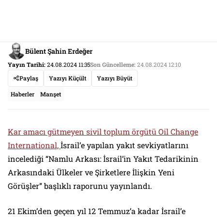
Bülent Şahin Erdeğer
Yayın Tarihi:
24.08.2024 11:35
Son Güncelleme:
24.08.2024 12:10
Paylaş
Yazıyı Küçült
Yazıyı Büyüt
Haberler
Manşet
Kar amacı gütmeyen sivil toplum örgütü Oil Change
International,
İsrail’e yapılan yakıt sevkiyatlarını
incelediği “Namlu Arkası: İsrail’in Yakıt Tedarikinin
Arkasındaki Ülkeler ve Şirketlere İlişkin Yeni
Görüşler” başlıklı raporunu yayınlandı.
21 Ekim’den geçen yıl 12 Temmuz’a kadar İsrail’e