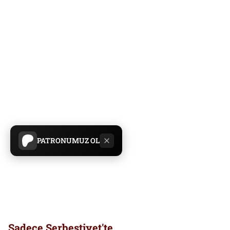
PATRONUMUZ OL
Sadece Serbestiyet'te