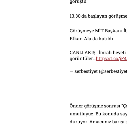
görüştü.
13.30’da başlayan görüşme
Görüşmeye MİT Başkanı İbr
Efkan Ala da katıldı.
CANLI AKIŞ | İmralı heyeti
görüntüler…
https://t.co/j
— serbestiyet (@serbestiy
Önder görüşme sonrası “Ço
umutluyuz. Bu konuda say
duruyor. Amacımız barışı 