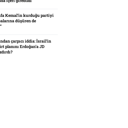
da içeri girebildi
fa Kemal’in kurduğu partiyi
alarına düşüren de
”
ından çarpıcı iddia: İsrail’in
ürt planını Erdoğan’a JD
zdırdı?