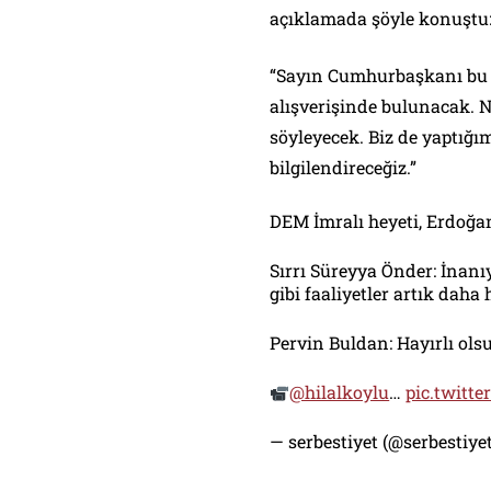
açıklamada şöyle konuştu
“Sayın Cumhurbaşkanı bu k
alışverişinde bulunacak. Ne
söyleyecek. Biz de yaptığı
bilgilendireceğiz.”
DEM İmralı heyeti, Erdoğan 
Sırrı Süreyya Önder: İnan
gibi faaliyetler artık daha 
Pervin Buldan: Hayırlı olsu
@hilalkoylu
…
pic.twitt
— serbestiyet (@serbestiy