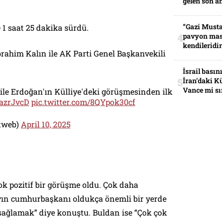
gelen son an
“Gazi Musta
 1 saat 25 dakika sürdü.
pavyon mas
kendileridir
ahim Kalın ile AK Parti Genel Başkanvekili
İsrail basın
İran’daki K
Vance mi sı
 ile Erdoğan'ın Külliye'deki görüşmesinden ilk
F4azrJvcD
pic.twitter.com/8QYpok30cf
etweb)
April 10, 2025
k pozitif bir görüşme oldu. Çok daha
ın cumhurbaşkanı oldukça önemli bir yerde
sağlamak” diye konuştu. Buldan ise “Çok çok