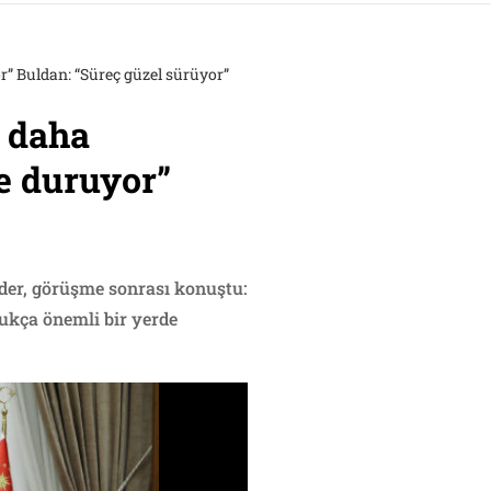
” Buldan: “Süreç güzel sürüyor”
k daha
e duruyor”
nder, görüşme sonrası konuştu:
ukça önemli bir yerde