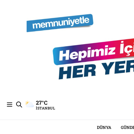
27°C
İSTANBUL
DÜNYA
GÜND