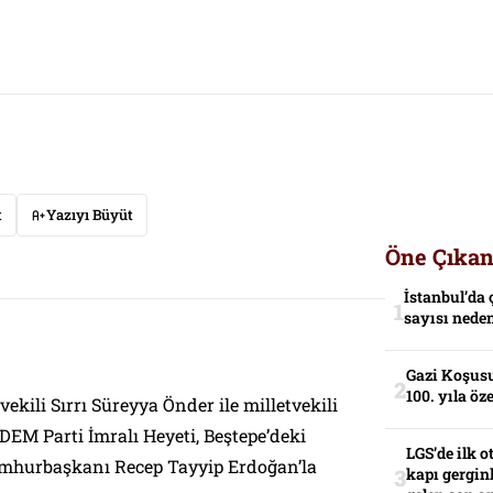
t
Yazıyı Büyüt
Öne Çıkan
İstanbul’da 
sayısı neden
Gazi Koşusu
100. yıla öz
ili Sırrı Süreyya Önder ile milletvekili
EM Parti İmralı Heyeti, Beştepe’deki
LGS’de ilk o
mhurbaşkanı Recep Tayyip Erdoğan’la
kapı gerginl