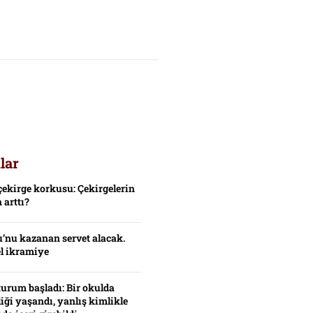
lar
çekirge korkusu: Çekirgelerin
 arttı?
’nu kazanan servet alacak.
el ikramiye
turum başladı: Bir okulda
iği yaşandı, yanlış kimlikle