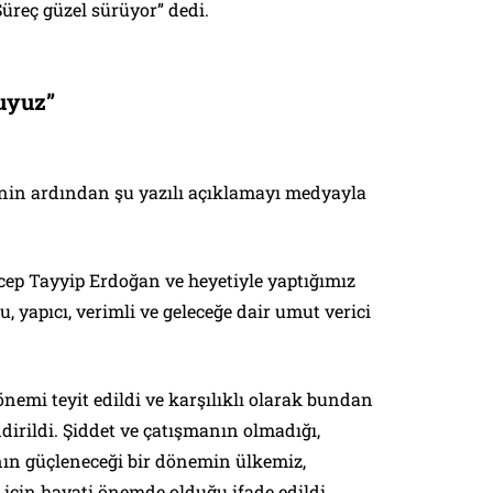
Süreç güzel sürüyor” dedi.
uyuz”
nin ardından şu yazılı açıklamayı medyayla
p Tayyip Erdoğan ve heyetiyle yaptığımız
, yapıcı, verimli ve geleceğe dair umut verici
nemi teyit edildi ve karşılıklı olarak bundan
irildi. Şiddet ve çatışmanın olmadığı,
nın güçleneceği bir dönemin ülkemiz,
 için hayati önemde olduğu ifade edildi.