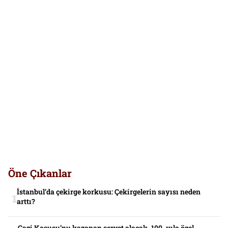
Öne Çıkanlar
İstanbul’da çekirge korkusu: Çekirgelerin sayısı neden
arttı?
Gazi Koşusu’nu kazanan servet alacak. 100. yıla özel