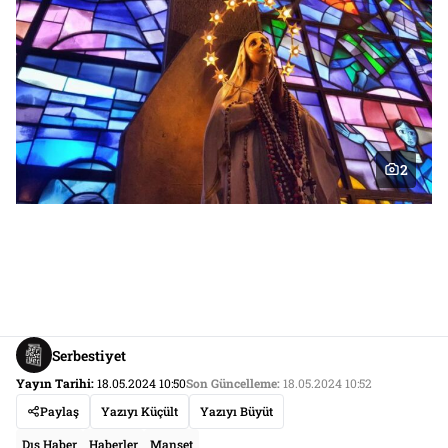
2
Serbestiyet
Yayın Tarihi:
18.05.2024 10:50
Son Güncelleme:
18.05.2024 10:52
Paylaş
Yazıyı Küçült
Yazıyı Büyüt
Dış Haber
Haberler
Manşet