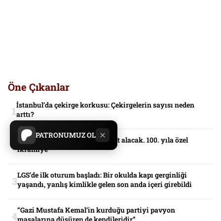
Öne Çıkanlar
İstanbul’da çekirge korkusu: Çekirgelerin sayısı neden
arttı?
PATRONUMUZ OL
Gazi Koşusu’nu kazanan servet alacak. 100. yıla özel
ikramiye
LGS’de ilk oturum başladı: Bir okulda kapı gerginliği
yaşandı, yanlış kimlikle gelen son anda içeri girebildi
“Gazi Mustafa Kemal’in kurduğu partiyi pavyon
masalarına düşüren de kendileridir”