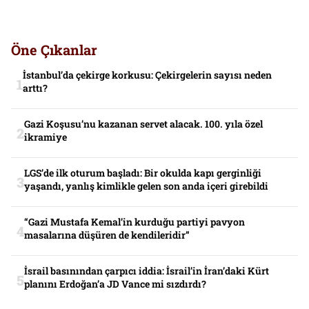
Öne Çıkanlar
İstanbul’da çekirge korkusu: Çekirgelerin sayısı neden
arttı?
Gazi Koşusu’nu kazanan servet alacak. 100. yıla özel
ikramiye
LGS’de ilk oturum başladı: Bir okulda kapı gerginliği
yaşandı, yanlış kimlikle gelen son anda içeri girebildi
“Gazi Mustafa Kemal’in kurduğu partiyi pavyon
masalarına düşüren de kendileridir”
İsrail basınından çarpıcı iddia: İsrail’in İran’daki Kürt
planını Erdoğan’a JD Vance mi sızdırdı?