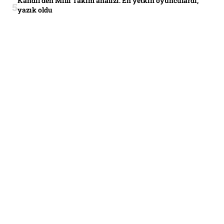
Kandil’den Milli Takım analizi: En yetkin oyunculardı,
yazık oldu