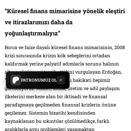
“Küresel finans mimarisine yönelik eleştiri
ve itirazlarımızı daha da
yoğunlaştırmalıyız”
Borca ve faize dayalı küresel finans mimarisinin, 2008
krizi sonrasında krizin kök sebeplerini ortadan
kaldırmak yerine palyatif adımlarla sorunu halının
altına süpürmeyi tercih ettiğini vurgulayan Erdoğan,
“Bugün geldiğimiz noktada şu hakikati hepimiz
PATRONUMUZ OL
görebiliyoruz. Adalet, ahlak, üretim ve adil paylaşım
ilkelerini merkeze alan bir iktisadi ve finansal
paradigmaya geçilmeden finansal krizlerin önüne
geçilemez. Sistemin bizatihi kendisinden
kaynaklanan bu sıkıntılar çözülmedikçe, farklı
aralıklarla aynı problemleri yaşamaktan