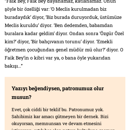
“Faik Bey, Faik Bey dayanamaz, katlanamaz. Onun
şöyle bir özelliği var: ‘O Meclis kurulmadan biz
buradaydık’ diyor, ‘Biz burada duruyorduk, üstümüze
Meclis kuruldu’ diyor. ‘Ben dedemden, babamdan
buralara kadar geldim’ diyor. Ondan sonra ‘Özgür Özel
kim?’ diyor, ‘Bir bahçıvanın torunu’ diyor. ‘Emekli
öğretmen çocuğundan genel müdür mü olur?’ diyor. O
Faik Bey’in o kibri var ya, o bana öyle yukarıdan
bakışı…”
Yazıyı beğendiysen, patronumuz olur
musun?
Evet, çok ciddi bir teklif bu. Patronumuz yok.
Sahibimiz kar amacı gütmeyen bir dernek. Bizi
okuyorsan, memnunsan ve devam etmesini