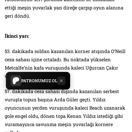
ettiği meşin yuvarlak yan direğe çarpıp oyun alanına
geri döndü.
İkinci yarı:
53. dakikada soldan kazanılan korner atışında O’Neill
ceza sahası içine ortaladı. Bu noktada yükselen
Metcalfe’nin kafa vuruşunda kaleci Uğurcan Çakır
uzanarak gole engel oldu.
PATRONUMUZ OL
57. dakikada ceza sahası dışında kazanılan serbest
vuruşta topun başına Arda Güler geçti. Yıldız
oyuncunun yerden vuruşunda kaleci Beach uzanarak
gole engel oldu, dönen topa Kenan Yıldız istediği gibi
vuramayınca savunma meşin yuvarlağı kornere