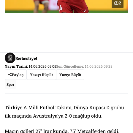
2
Serbestiyet
Yayın Tarihi:
14.06.2026 09:05
Son Güncelleme:
14.06.2026 09:28
Paylaş
Yazıyı Küçült
Yazıyı Büyüt
Spor
Türkiye A Milli Futbol Takımı, Dünya Kupası D grubu
ilk maçında Avustralya’ya 2-0 mağlup oldu.
Maçın golleri 27′ Irankunda, 75′ Metcalfe’den geldi.