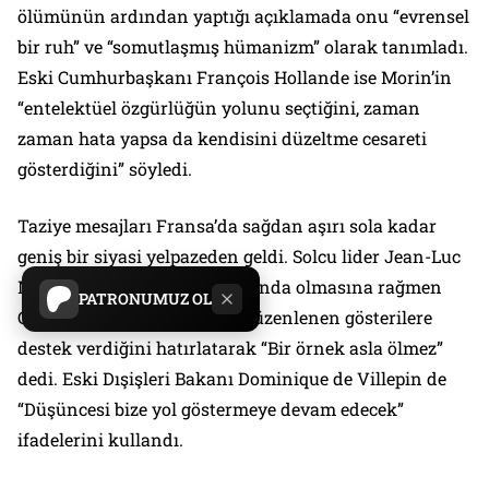
ölümünün ardından yaptığı açıklamada onu “evrensel
bir ruh” ve “somutlaşmış hümanizm” olarak tanımladı.
Eski Cumhurbaşkanı François Hollande ise Morin’in
“entelektüel özgürlüğün yolunu seçtiğini, zaman
zaman hata yapsa da kendisini düzeltme cesareti
gösterdiğini” söyledi.
Taziye mesajları Fransa’da sağdan aşırı sola kadar
geniş bir siyasi yelpazeden geldi. Solcu lider Jean-Luc
Mélenchon, Morin’in 102 yaşında olmasına rağmen
PATRONUMUZ OL
Gazze’deki Filistinliler için düzenlenen gösterilere
destek verdiğini hatırlatarak “Bir örnek asla ölmez”
dedi. Eski Dışişleri Bakanı Dominique de Villepin de
“Düşüncesi bize yol göstermeye devam edecek”
ifadelerini kullandı.