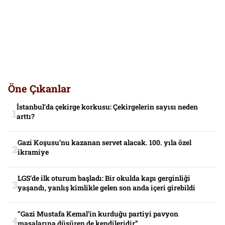
Öne Çıkanlar
İstanbul’da çekirge korkusu: Çekirgelerin sayısı neden
arttı?
Gazi Koşusu’nu kazanan servet alacak. 100. yıla özel
ikramiye
LGS’de ilk oturum başladı: Bir okulda kapı gerginliği
yaşandı, yanlış kimlikle gelen son anda içeri girebildi
“Gazi Mustafa Kemal’in kurduğu partiyi pavyon
masalarına düşüren de kendileridir”