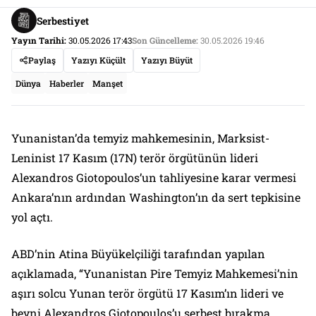
Serbestiyet
Yayın Tarihi:
30.05.2026 17:43
Son Güncelleme:
30.05.2026 19:46
Paylaş
Yazıyı Küçült
Yazıyı Büyüt
Dünya
Haberler
Manşet
Yunanistan’da temyiz mahkemesinin, Marksist-
Leninist 17 Kasım (17N) terör örgütünün lideri
Alexandros Giotopoulos’un tahliyesine karar vermesi
Ankara’nın ardından Washington’ın da sert tepkisine
yol açtı.
ABD’nin Atina Büyükelçiliği tarafından yapılan
açıklamada, “Yunanistan Pire Temyiz Mahkemesi’nin
aşırı solcu Yunan terör örgütü 17 Kasım’ın lideri ve
beyni Alexandros Giotopoulos’u serbest bırakma