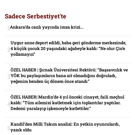
Sadece Serbestiyet'te
Ankara’da canlı yayında imza krizi…
Uygur anne deport edildi, baba geri gönderme merkezinde,
4 küçük çocuk 20 yaşındaki ağabeyle kaldı: “Ne olur Çin’e
yollamayın”
ÖZEL HABER | Şırnak Üniversitesi Rektörü: “Başsavcılık ve
YÖK bu paylaşımların bana ait olmadığını doğruladı,
yeğenim benden üç dönem önce atandı”
ÖZEL HABER| Mardin’de 4 yıl önceki cinayet, faili meçhul
kaldı: “Tüm ailemizi katletmek için toplantılar yaptılar.
Dedemi yaralayıp işkenceyle katlettiler.”
Kandil’den Milli Takım analizi: En yetkin oyunculardı,
yazık oldu