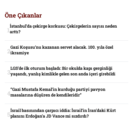
Öne Çıkanlar
İstanbul’da çekirge korkusu: Çekirgelerin sayısı neden
arttı?
Gazi Koşusu’nu kazanan servet alacak. 100. yıla özel
ikramiye
LGS’de ilk oturum başladı: Bir okulda kapı gerginliği
yaşandı, yanlış kimlikle gelen son anda içeri girebildi
“Gazi Mustafa Kemal’in kurduğu partiyi pavyon
masalarına düşüren de kendileridir”
İsrail basınından çarpıcı iddia: İsrail’in İran’daki Kürt
planını Erdoğan’a JD Vance mi sızdırdı?