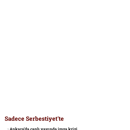
Sadece Serbestiyet'te
Ankara’da canlı yayında imza krizi…