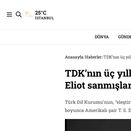
25°C
İSTANBUL
DÜNYA
GÜND
Anasayfa
/
Haberler
/
TDK’nın üç yıl
TDK’nın üç yıl
Eliot sanmışla
Türk Dil Kurumu’nun, “eleştiri”
boyunca Amerikalı şair T. S. El