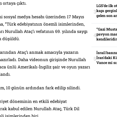
ı ortaya çıktı.
LGS’de ilk o
kapı gerginl
gelen son an
i sosyal medya hesabı üzerinden 17 Mayıs
a, “Türk edebiyatının önemli isimlerinden,
“Gazi Musta
ı Nurullah Ataç’ı vefatının 69. yılında saygı
pavyon mas
u düşüldü.
kendileridir
larından Ataç’ı anmak amacıyla yazarın
İsrail basın
İran’daki K
 hazırladı. Daha videonun girişinde Nurullah
Vance mi sı
aca ünlü Amerikalı-İngiliz şair ve oyun yazarı
landı.
ım, 10 günün ardından fark edilip silindi.
yet döneminin en etkili edebiyat
arak kabul edilen Nurullah Ataç, Türk Dil
i isimlerinden biri.