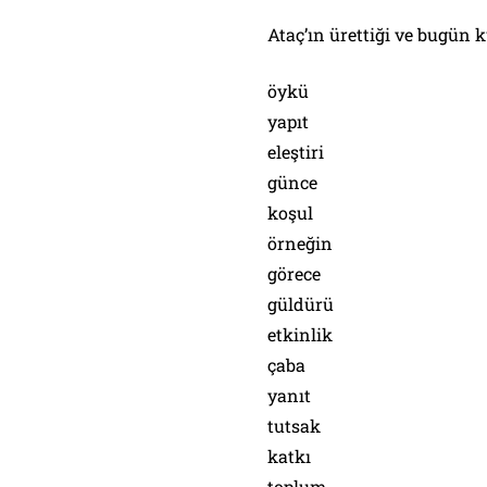
Ataç’ın ürettiği ve bugün 
öykü
yapıt
eleştiri
günce
koşul
örneğin
görece
güldürü
etkinlik
çaba
yanıt
tutsak
katkı
toplum