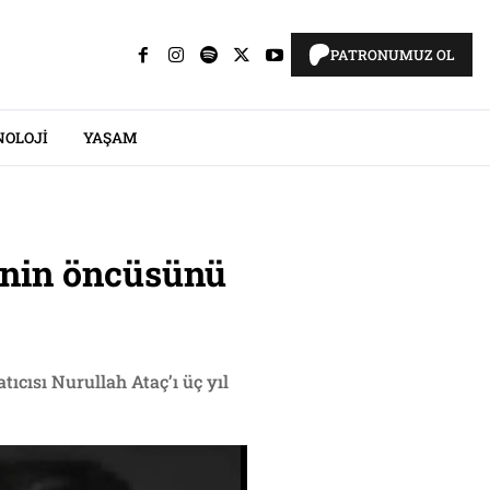
PATRONUMUZ OL
NOLOJI
YAŞAM
çenin öncüsünü
atıcısı Nurullah Ataç’ı üç yıl