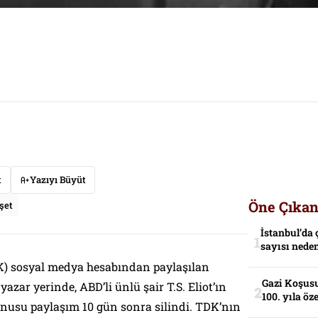
t
Yazıyı Büyüt
Öne Çıkan
şet
İstanbul’da 
sayısı neden
) sosyal medya hesabından paylaşılan
Gazi Koşusu
zar yerinde, ABD’li ünlü şair T.S. Eliot’ın
100. yıla öz
konusu paylaşım 10 gün sonra silindi. TDK’nın