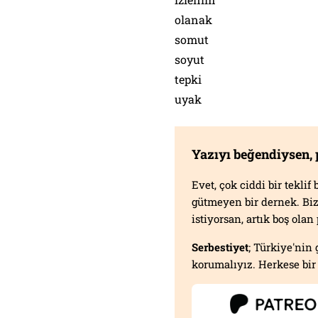
olanak
somut
soyut
tepki
uyak
Yazıyı beğendiysen,
Evet, çok ciddi bir tekli
gütmeyen bir dernek. B
istiyorsan, artık boş ola
Serbestiyet
; Türkiye'nin 
korumalıyız. Herkese bir 