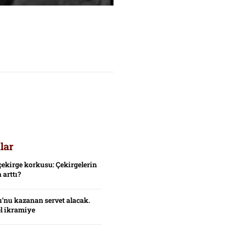
lar
çekirge korkusu: Çekirgelerin
 arttı?
’nu kazanan servet alacak.
el ikramiye