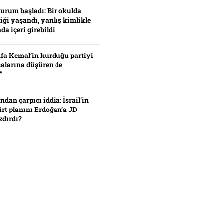
turum başladı: Bir okulda
iği yaşandı, yanlış kimlikle
da içeri girebildi
fa Kemal’in kurduğu partiyi
alarına düşüren de
”
ından çarpıcı iddia: İsrail’in
ürt planını Erdoğan’a JD
zdırdı?