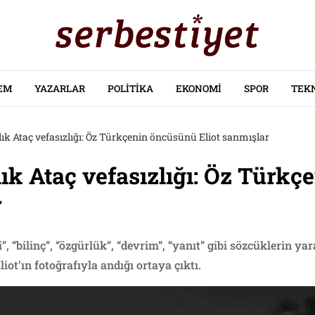
EM
YAZARLAR
POLITIKA
EKONOMI
SPOR
TEK
lık Ataç vefasızlığı: Öz Türkçenin öncüsünü Eliot sanmışlar
lık Ataç vefasızlığı: Öz Türk
r
, “bilinç”, “özgürlük”, “devrim”, “yanıt” gibi sözcüklerin yar
iot’ın fotoğrafıyla andığı ortaya çıktı.