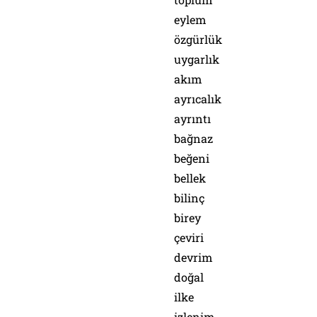
eylem
özgürlük
uygarlık
akım
ayrıcalık
ayrıntı
bağnaz
beğeni
bellek
bilinç
birey
çeviri
devrim
doğal
ilke
izlenim