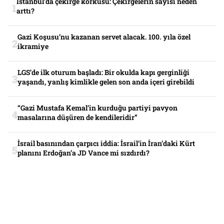
İstanbul’da çekirge korkusu: Çekirgelerin sayısı neden
arttı?
Gazi Koşusu’nu kazanan servet alacak. 100. yıla özel
ikramiye
LGS’de ilk oturum başladı: Bir okulda kapı gerginliği
yaşandı, yanlış kimlikle gelen son anda içeri girebildi
“Gazi Mustafa Kemal’in kurduğu partiyi pavyon
masalarına düşüren de kendileridir”
İsrail basınından çarpıcı iddia: İsrail’in İran’daki Kürt
planını Erdoğan’a JD Vance mi sızdırdı?