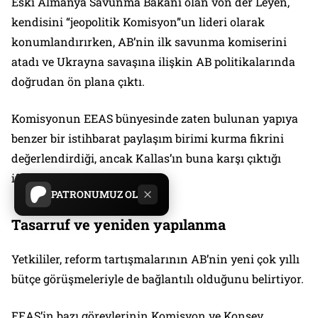
Eski Almanya Savunma Bakanı olan von der Leyen,
kendisini “jeopolitik Komisyon”un lideri olarak
konumlandırırken, AB’nin ilk savunma komiserini
atadı ve Ukrayna savaşına ilişkin AB politikalarında
doğrudan ön plana çıktı.
Komisyonun EEAS bünyesinde zaten bulunan yapıya
benzer bir istihbarat paylaşım birimi kurma fikrini
değerlendirdiği, ancak Kallas’ın buna karşı çıktığı
ifade ediliyor.
PATRONUMUZ OL
Tasarruf ve yeniden yapılanma
Yetkililer, reform tartışmalarının AB’nin yeni çok yıllı
bütçe görüşmeleriyle de bağlantılı olduğunu belirtiyor.
EEAS’in bazı görevlerinin Komisyon ve Konsey