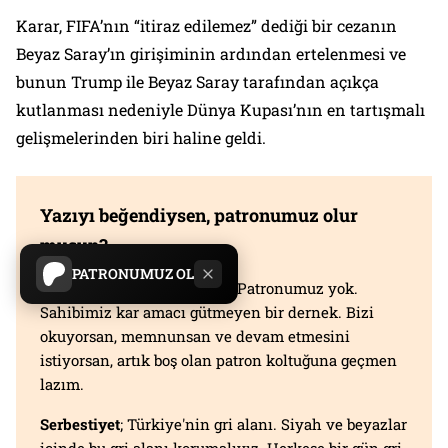
Karar, FIFA’nın “itiraz edilemez” dediği bir cezanın
Beyaz Saray’ın girişiminin ardından ertelenmesi ve
bunun Trump ile Beyaz Saray tarafından açıkça
kutlanması nedeniyle Dünya Kupası’nın en tartışmalı
gelişmelerinden biri haline geldi.
Yazıyı beğendiysen, patronumuz olur
musun?
PATRONUMUZ OL
Evet, çok ciddi bir teklif bu. Patronumuz yok.
Sahibimiz kar amacı gütmeyen bir dernek. Bizi
okuyorsan, memnunsan ve devam etmesini
istiyorsan, artık boş olan patron koltuğuna geçmen
lazım.
Serbestiyet
; Türkiye'nin gri alanı. Siyah ve beyazlar
içinde bu gri alanı korumalıyız. Herkese bir gün gri