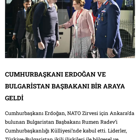
CUMHURBAŞKANI ERDOĞAN VE
BULGARİSTAN BAŞBAKANI BİR ARAYA
GELDİ
Cumhurbaşkanı Erdoğan, NATO Zirvesi için Ankara’da
bulunan Bulgaristan Başbakanı Rumen Radev’i
Cumhurbaşkanlığı Külliyesi’nde kabul etti. Liderler,
Türkiye-Bulgaristan ikili ilişkileri ile bölgesel ve