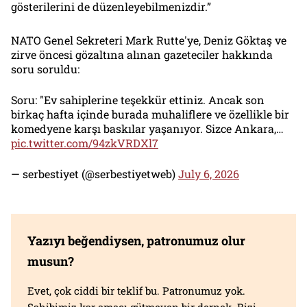
gösterilerini de düzenleyebilmenizdir.”
NATO Genel Sekreteri Mark Rutte'ye, Deniz Göktaş ve
zirve öncesi gözaltına alınan gazeteciler hakkında
soru soruldu:
Soru: "Ev sahiplerine teşekkür ettiniz. Ancak son
birkaç hafta içinde burada muhaliflere ve özellikle bir
komedyene karşı baskılar yaşanıyor. Sizce Ankara,…
pic.twitter.com/94zkVRDXl7
— serbestiyet (@serbestiyetweb)
July 6, 2026
Yazıyı beğendiysen, patronumuz olur
musun?
Evet, çok ciddi bir teklif bu. Patronumuz yok.
Sahibimiz kar amacı gütmeyen bir dernek. Bizi