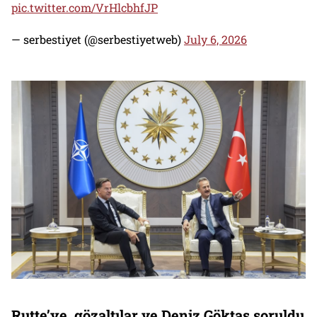
pic.twitter.com/VrHlcbhfJP
— serbestiyet (@serbestiyetweb)
July 6, 2026
Rutte’ye, gözaltılar ve Deniz Göktaş soruldu