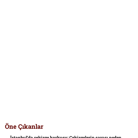
Öne Çıkanlar
İstanbul’da çekirge korkusu: Çekirgelerin sayısı neden