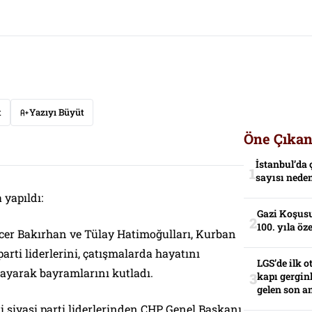
t
Yazıyı Büyüt
Öne Çıkan
İstanbul’da 
sayısı neden
yapıldı:
Gazi Koşusu
100. yıla öz
er Bakırhan ve Tülay Hatimoğulları, Kurban
parti liderlerini, çatışmalarda hayatını
LGS’de ilk o
rayarak bayramlarını kutladı.
kapı gerginl
gelen son an
i siyasi parti liderlerinden CHP Genel Başkanı