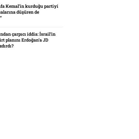
fa Kemal’in kurduğu partiyi
alarına düşüren de
”
ından çarpıcı iddia: İsrail’in
ürt planını Erdoğan’a JD
zdırdı?