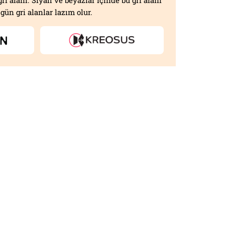
gri alanı. Siyah ve beyazlar içinde bu gri alanı
gün gri alanlar lazım olur.