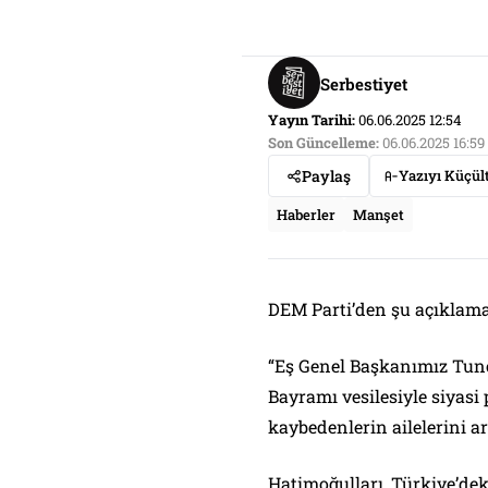
Serbestiyet
Yayın Tarihi:
06.06.2025 12:54
Son Güncelleme:
06.06.2025 16:59
Paylaş
Yazıyı Küçül
Haberler
Manşet
DEM Parti’den şu açıklama 
“Eş Genel Başkanımız Tunc
Bayramı vesilesiyle siyasi 
kaybedenlerin ailelerini a
Hatimoğulları, Türkiye’dek