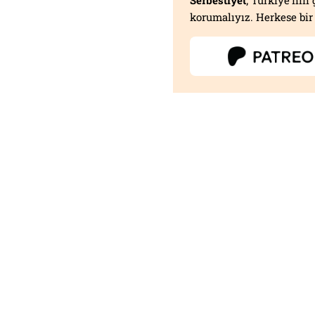
Serbestiyet
; Türkiye'nin 
korumalıyız. Herkese bir 