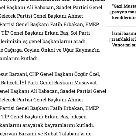
“Gazi Musta
el Başkanı Ali Babacan, Saadet Partisi Genel
pavyon mas
elecek Partisi Genel Başkanı Ahmet
kendileridir
Partisi Genel Başkanı Fatih Erbakan, EMEP
 TİP Genel Başkanı Erkan Baş, Sol Parti
İsrail basın
İran’daki K
tilerimizin eş genel başkanlarını aradı.
Vance mi sı
le Çağırga, Ceylan Önkol ve Uğur Kaymaz’ın
ramlarını kutladı.
esut Barzani, CHP Genel Başkanı Özgür Özel,
Bahçeli, İYİ Parti Genel Başkanı Musavvat
enel Başkanı Ali Babacan, Saadet Partisi Genel
elecek Partisi Genel Başkanı Ahmet
Partisi Genel Başkanı Fatih Erbakan, EMEP
 TİP Genel Başkanı Erkan Baş, bileşen
şkanlarını arayarak bayramlarını kutladı.
Neçirvan Barzani ve Kubat Talabani’yi de