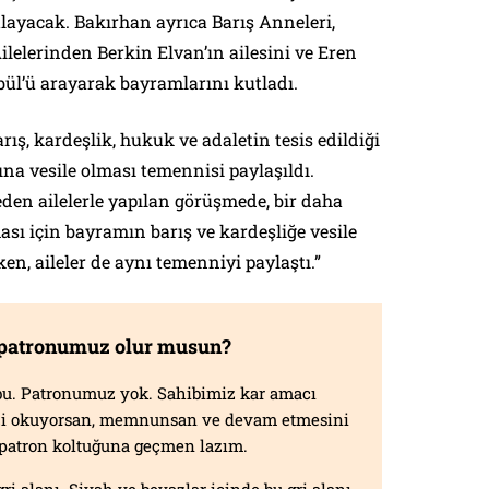
layacak. Bakırhan ayrıca Barış Anneleri,
ilelerinden Berkin Elvan’ın ailesini ve Eren
bül’ü arayarak bayramlarını kutladı.
ş, kardeşlik, hukuk ve adaletin tesis edildiği
ına vesile olması temennisi paylaşıldı.
eden ailelerle yapılan görüşmede, bir daha
sı için bayramın barış ve kardeşliğe vesile
ken, aileler de aynı temenniyi paylaştı.”
 patronumuz olur musun?
f bu. Patronumuz yok. Sahibimiz kar amacı
izi okuyorsan, memnunsan ve devam etmesini
n patron koltuğuna geçmen lazım.