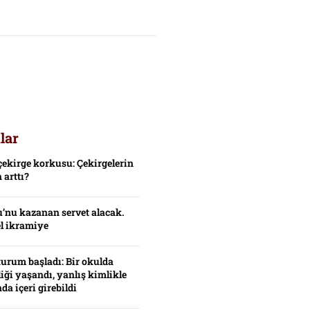
lar
çekirge korkusu: Çekirgelerin
 arttı?
’nu kazanan servet alacak.
el ikramiye
turum başladı: Bir okulda
iği yaşandı, yanlış kimlikle
da içeri girebildi