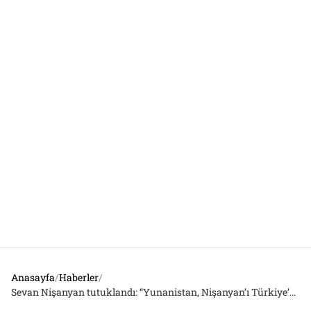
Anasayfa
/
Haberler
/
Sevan Nişanyan tutuklandı: “Yunanistan, Nişanyan’ı Türkiye’ye deport etme kararı almak üzere…”