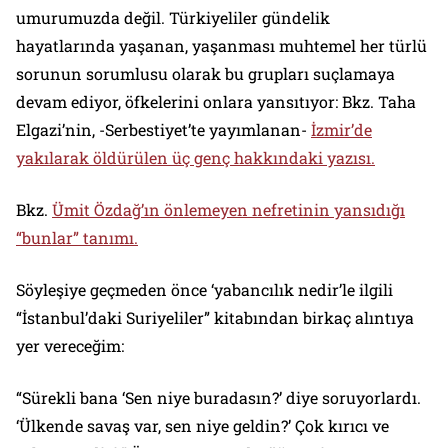
umurumuzda değil. Türkiyeliler gündelik
hayatlarında yaşanan, yaşanması muhtemel her türlü
sorunun sorumlusu olarak bu grupları suçlamaya
devam ediyor, öfkelerini onlara yansıtıyor: Bkz. Taha
Elgazi’nin, -Serbestiyet’te yayımlanan-
İzmir’de
yakılarak öldürülen üç genç hakkındaki yazısı.
Bkz.
Ümit Özdağ’ın önlemeyen nefretinin yansıdığı
“bunlar” tanımı.
Söyleşiye geçmeden önce ‘yabancılık nedir’le ilgili
“İstanbul’daki Suriyeliler” kitabından birkaç alıntıya
yer vereceğim:
“Sürekli bana ‘Sen niye buradasın?’ diye soruyorlardı.
‘Ülkende savaş var, sen niye geldin?’ Çok kırıcı ve