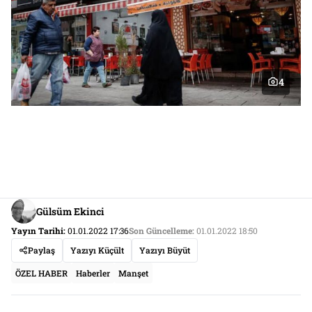
4
Gülsüm Ekinci
Yayın Tarihi:
01.01.2022 17:36
Son Güncelleme:
01.01.2022 18:50
Paylaş
Yazıyı Küçült
Yazıyı Büyüt
ÖZEL HABER
Haberler
Manşet