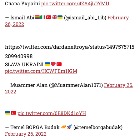
Слава Украiнi
pic.twitter.com/4ZA4jLOYMU
— İsmail Abi
(@ismail_abi_Lib)
February
26, 2022
https://twitter.com/dardaneltroya/status/1497575715
209940998
SLAVA UKRAİNİ
pic.twitter.com/HCWFEm1IGM
— Muammer Alan (@MuammerAlan1071)
February 26,
2022
pic.twitter.com/6E8DKd1oYH
— Temel BORGA Budak
(@temelborgabudak)
February 26, 2022