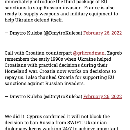
immediately introduce the third package of EU
sanctions to stop Russian invasion. France is also
ready to supply weapons and military equipment to
help Ukraine defend itself.
— Dmytro Kuleba (@DmytroKuleba)
February 26, 2022
Call with Croatian counterpart
@grlicradman
. Zagreb
remembers the early 1990s when Ukraine helped
Croatians with practical decisions during their
Homeland war. Croatia now works on decisions to
repay us. I also thanked Croatia for supporting EU
sanctions against Russian invaders.
— Dmytro Kuleba (@DmytroKuleba)
February 26, 2022
We did it. Cyprus confirmed it will not block the
decision to ban Russia from SWIFT. Ukrainian
diplomacy keeps working 24/7 to achieve important