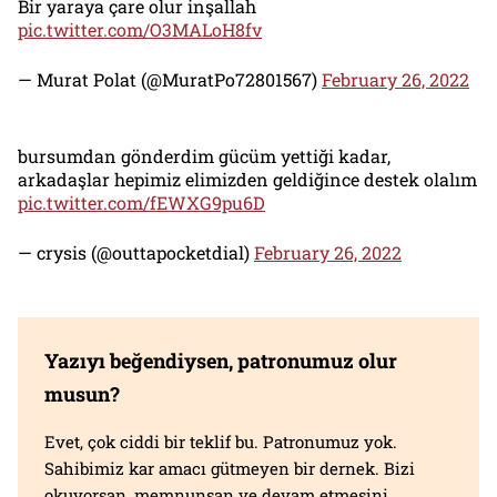
Bir yaraya çare olur inşallah
pic.twitter.com/O3MALoH8fv
— Murat Polat (@MuratPo72801567)
February 26, 2022
bursumdan gönderdim gücüm yettiği kadar,
arkadaşlar hepimiz elimizden geldiğince destek olalım
pic.twitter.com/fEWXG9pu6D
— crysis (@outtapocketdial)
February 26, 2022
Yazıyı beğendiysen, patronumuz olur
musun?
Evet, çok ciddi bir teklif bu. Patronumuz yok.
Sahibimiz kar amacı gütmeyen bir dernek. Bizi
okuyorsan, memnunsan ve devam etmesini