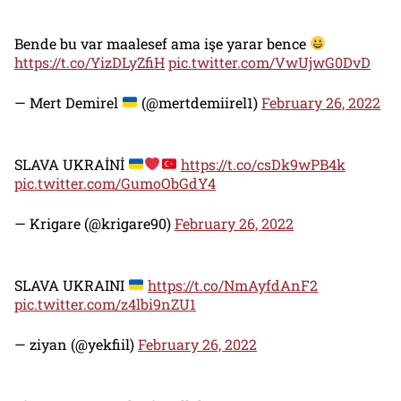
Bende bu var maalesef ama işe yarar bence
https://t.co/YizDLyZfiH
pic.twitter.com/VwUjwG0DvD
— Mert Demirel
(@mertdemiirel1)
February 26, 2022
SLAVA UKRAİNİ
https://t.co/csDk9wPB4k
pic.twitter.com/GumoObGdY4
— Krigare (@krigare90)
February 26, 2022
SLAVA UKRAINI
https://t.co/NmAyfdAnF2
pic.twitter.com/z4lbi9nZU1
— ziyan (@yekfiil)
February 26, 2022