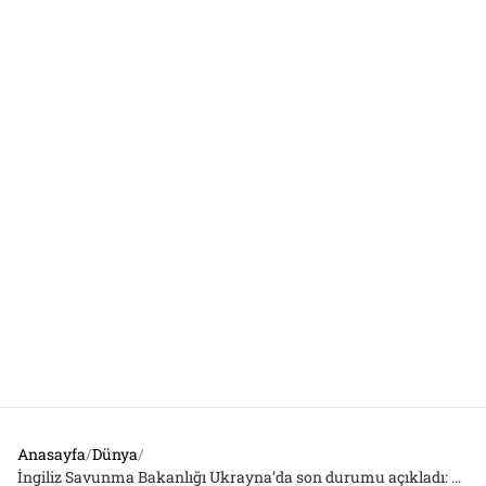
Anasayfa
/
Dünya
/
İngiliz Savunma Bakanlığı Ukrayna’da son durumu açıkladı: Rusların kayıpları, Kremlin’in açıkladığından daha ağır