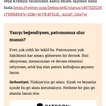
veya Kremlin tarafından kabul edilen sayıdan daha
fazla.
https://twitter.com/DefenceHQ/status/1497520235
179556864?s=20&t=ktTK4FDLB_-az1xP_OAe7w
Yazıyı beğendiysen, patronumuz olur
musun?
Evet, çok ciddi bir teklif bu. Patronumuz yok.
Sahibimiz kar amacı gütmeyen bir dernek. Bizi
okuyorsan, memnunsan ve devam etmesini
istiyorsan, artık boş olan patron koltuğuna geçmen
lazım.
Serbestiyet
; Türkiye'nin gri alanı. Siyah ve beyazlar
içinde bu gri alanı korumalıyız. Herkese bir gün gri
alanlar lazım olur.