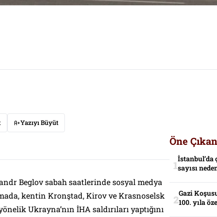
t
Yazıyı Büyüt
Öne Çıkan
İstanbul’da 
sayısı neden
ksandr Beglov sabah saatlerinde sosyal medya
Gazi Koşusu
mada, kentin Kronştad, Kirov ve Krasnoselsk
100. yıla öz
 yönelik Ukrayna’nın İHA saldırıları yaptığını