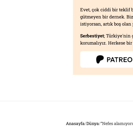
Evet, çok ciddi bir tekli
gütmeyen bir dernek. B
istiyorsan, artık boş ola
Serbestiyet
; Türkiye'nin 
korumalıyız. Herkese bir 
Anasayfa
/
Dünya
/
“Nefes alamıyoru