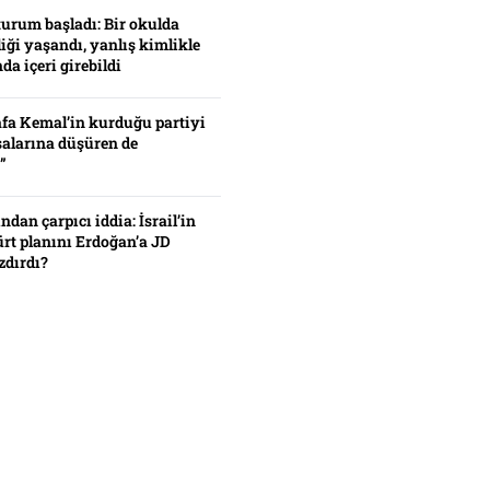
turum başladı: Bir okulda
iği yaşandı, yanlış kimlikle
da içeri girebildi
fa Kemal’in kurduğu partiyi
alarına düşüren de
”
ından çarpıcı iddia: İsrail’in
ürt planını Erdoğan’a JD
zdırdı?