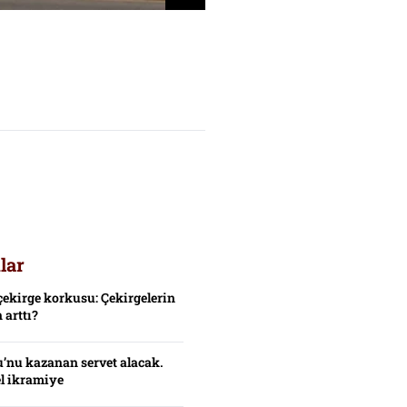
lar
çekirge korkusu: Çekirgelerin
 arttı?
’nu kazanan servet alacak.
el ikramiye