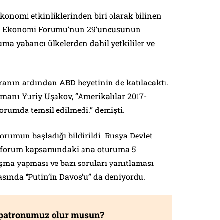
ekonomi etkinliklerinden biri olarak bilinen
ası Ekonomi Forumu’nun 29’uncusunun
uma yabancı ülkelerden dahil yetkililer ve
​
ranın ardından ABD heyetinin de katılacaktı.
şmanı Yuriy Uşakov, “Amerikalılar 2017-
forumda temsil edilmedi.” demişti.
orumun başladığı bildirildi. Rusya Devlet
n forum kapsamındaki ana oturuma 5
şma yapması ve bazı soruları yanıtlaması
asında ‘’Putin’in Davos’u” da deniyordu.
 patronumuz olur musun?