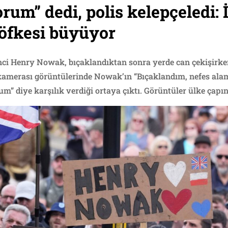
um” dedi, polis kelepçeledi: İ
öfkesi büyüyor
enci Henry Nowak, bıçaklandıktan sonra yerde can çekişirke
 kamerası görüntülerinde Nowak’ın “Bıçaklandım, nefes alam
” diye karşılık verdiği ortaya çıktı. Görüntüler ülke çapınd