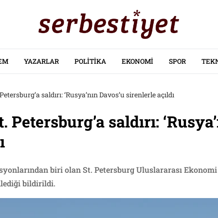
EM
YAZARLAR
POLITIKA
EKONOMI
SPOR
TEK
etersburg’a saldırı: ‘Rusya’nın Davos’u sirenlerle açıldı
. Petersburg’a saldırı: ‘Rusya
ı
syonlarından biri olan St. Petersburg Uluslararası Ekonom
diği bildirildi.