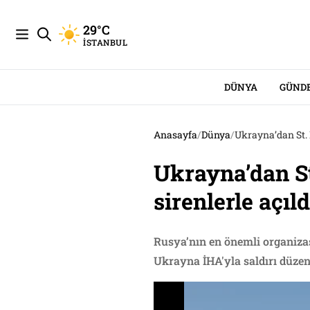
29°C
İSTANBUL
DÜNYA
GÜND
Anasayfa
/
Dünya
/
Ukrayna’dan St. P
Ukrayna’dan St
sirenlerle açıld
Rusya’nın en önemli organiza
Ukrayna İHA'yla saldırı düzenle