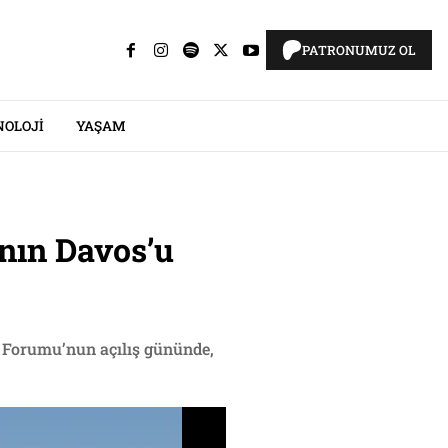
PATRONUMUZ OL
NOLOJI
YAŞAM
’nın Davos’u
i Forumu’nun açılış gününde,