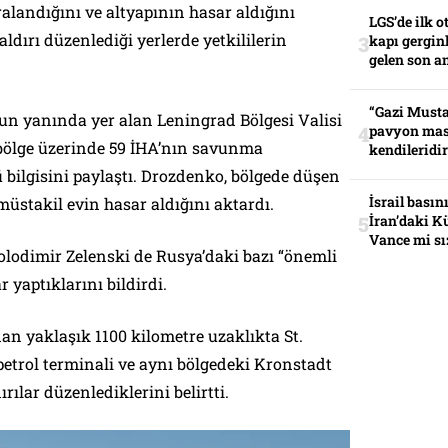
aralandığını ve altyapının hasar aldığını
LGS’de ilk o
aldırı düzenlediği yerlerde yetkililerin
kapı gerginl
gelen son an
“Gazi Musta
’un yanında yer alan Leningrad Bölgesi Valisi
pavyon mas
bölge üzerinde 59 İHA’nın savunma
kendileridir
bilgisini paylaştı. Drozdenko, bölgede düşen
İsrail basın
müstakil evin hasar aldığını aktardı.
İran’daki K
Vance mi sı
lodimir Zelenski de Rusya’daki bazı “önemli
r yaptıklarını bildirdi.
an yaklaşık 1100 kilometre uzaklıkta St.
petrol terminali ve aynı bölgedeki Kronstadt
rılar düzenlediklerini belirtti.