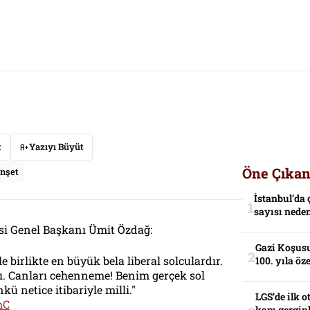
t
Yazıyı Büyüt
Öne Çıkan
nşet
İstanbul’da 
sayısı neden
si Genel Başkanı Ümit Özdağ:
Gazi Koşusu
 birlikte en büyük bela liberal solculardır.
100. yıla öz
ı. Canları cehenneme! Benim gerçek sol
ü netice itibariyle milli."
LGS’de ilk o
hC
kapı gerginl