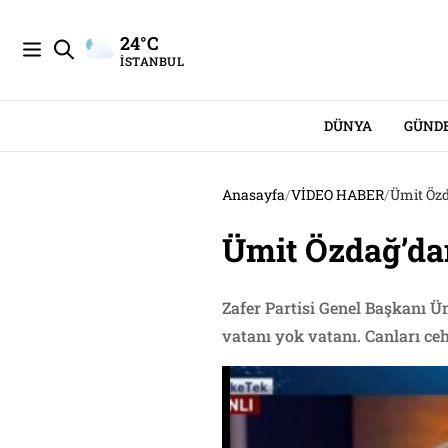
24°C
İSTANBUL
DÜNYA
GÜND
Anasayfa
/
VİDEO HABER
/
Ümit Özd
Ümit Özdağ’dan
Zafer Partisi Genel Başkanı Üm
vatanı yok vatanı. Canları ce