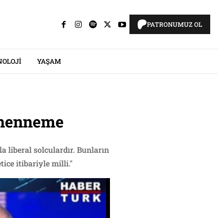
PATRONUMUZ OL
NOLOJI
YAŞAM
cehenneme
 liberal solculardır. Bunların
e itibariyle milli."