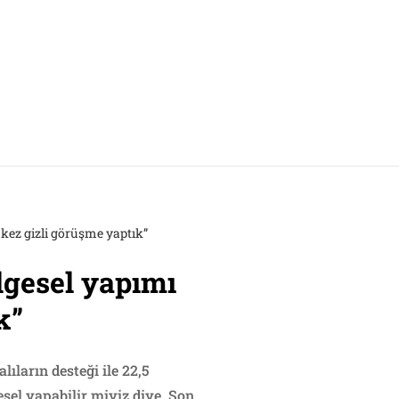
t kez gizli görüşme yaptık”
elgesel yapımı
k”
lıların desteği ile 22,5
esel yapabilir miyiz diye. Son