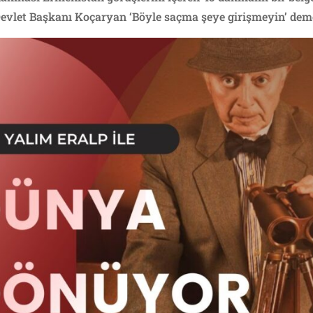
vlet Başkanı Koçaryan ‘Böyle saçma şeye girişmeyin’ deme