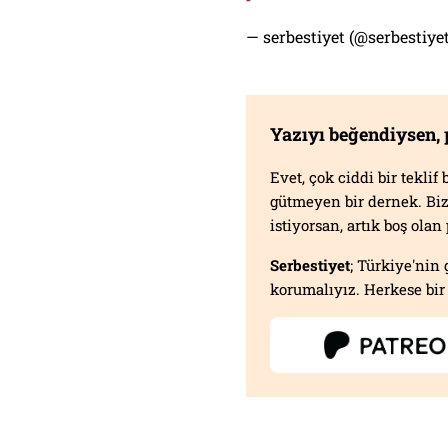
— serbestiyet (@serbestiy
Yazıyı beğendiysen,
Evet, çok ciddi bir tekli
gütmeyen bir dernek. B
istiyorsan, artık boş ola
Serbestiyet
; Türkiye'nin 
korumalıyız. Herkese bir 