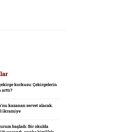
lar
çekirge korkusu: Çekirgelerin
 arttı?
’nu kazanan servet alacak.
el ikramiye
turum başladı: Bir okulda
iği yaşandı, yanlış kimlikle