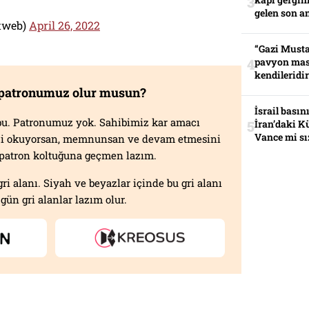
gelen son an
etweb)
April 26, 2022
“Gazi Musta
pavyon mas
kendileridir
 patronumuz olur musun?
İsrail basın
f bu. Patronumuz yok. Sahibimiz kar amacı
İran’daki K
Vance mi sı
izi okuyorsan, memnunsan ve devam etmesini
n patron koltuğuna geçmen lazım.
gri alanı. Siyah ve beyazlar içinde bu gri alanı
gün gri alanlar lazım olur.