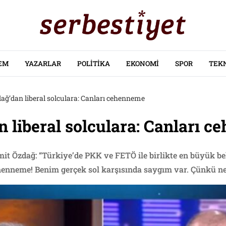
EM
YAZARLAR
POLITIKA
EKONOMI
SPOR
TEK
ağ’dan liberal solculara: Canları cehenneme
 liberal solculara: Canları 
it Özdağ: “Türkiye’de PKK ve FETÖ ile birlikte en büyük bela
henneme! Benim gerçek sol karşısında saygım var. Çünkü netic