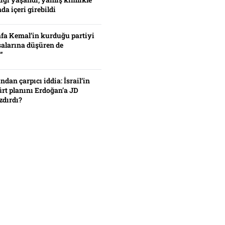
da içeri girebildi
fa Kemal’in kurduğu partiyi
alarına düşüren de
”
ından çarpıcı iddia: İsrail’in
ürt planını Erdoğan’a JD
zdırdı?