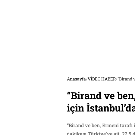
Anasayfa
/
VİDEO HABER
/
“Birand v
“Birand ve ben,
için İstanbul’d
“Birand ve ben, Ermeni tarafı i
dakikası Türkiye’ye ait, 22,5 