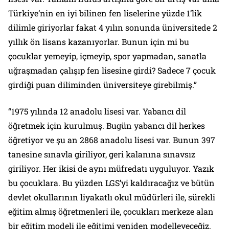
Türkiye’nin en iyi bilinen fen liselerine yüzde 1’lik
dilimle giriyorlar fakat 4 yılın sonunda üniversitede 2
yıllık ön lisans kazanıyorlar. Bunun için mi bu
çocuklar yemeyip, içmeyip, spor yapmadan, sanatla
uğraşmadan çalışıp fen lisesine girdi? Sadece 7 çocuk
girdiği puan diliminden üniversiteye girebilmiş.”
“1975 yılında 12 anadolu lisesi var. Yabancı dil
öğretmek için kurulmuş. Bugün yabancı dil herkes
öğretiyor ve şu an 2868 anadolu lisesi var. Bunun 397
tanesine sınavla giriliyor, geri kalanına sınavsız
giriliyor. Her ikisi de aynı müfredatı uyguluyor. Yazık
bu çocuklara. Bu yüzden LGS’yi kaldıracağız ve bütün
devlet okullarının liyakatlı okul müdürleri ile, sürekli
eğitim almış öğretmenleri ile, çocukları merkeze alan
bir eğitim modeli ile eğitimi yeniden modelleyeceğiz.