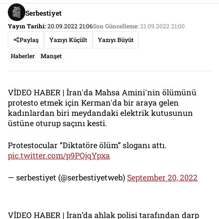
Serbestiyet
Yayın Tarihi:
20.09.2022 21:06
Son Güncelleme:
21.09.2022 21:00
Paylaş
Yazıyı Küçült
Yazıyı Büyüt
Haberler
Manşet
VİDEO HABER | İran'da Mahsa Amini'nin ölümünü
protesto etmek için Kerman'da bir araya gelen
kadınlardan biri meydandaki elektrik kutusunun
üstüne oturup saçını kesti.
Protestocular “Diktatöre ölüm” sloganı attı.
pic.twitter.com/p9POjqYpxa
— serbestiyet (@serbestiyetweb)
September 20, 2022
VİDEO HABER | İran’da ahlak polisi tarafından darp