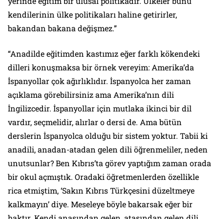
yerinde eğitim bir ulusal politikadır. Ülkeler bunu
kendilerinin ülke politikaları haline getirirler,
bakandan bakana değişmez.”
“Anadilde eğitimden kastımız eğer farklı kökendeki
dilleri konuşmaksa bir örnek vereyim: Amerika’da
İspanyollar çok ağırlıklıdır. İspanyolca her zaman
açıklama görebilirsiniz ama Amerika’nın dili
İngilizcedir. İspanyollar için mutlaka ikinci bir dil
vardır, seçmelidir, alırlar o dersi de. Ama bütün
derslerin İspanyolca olduğu bir sistem yoktur. Tabii ki
anadili, anadan-atadan gelen dili öğrenmeliler, neden
unutsunlar? Ben Kıbrıs’ta görev yaptığım zaman orada
bir okul açmıştık. Oradaki öğretmenlerden özellikle
rica etmiştim, ‘Sakın Kıbrıs Türkçesini düzeltmeye
kalkmayın’ diye. Meseleye böyle bakarsak eğer bir
haktır. Kendi anasından gelen, atasından gelen dili