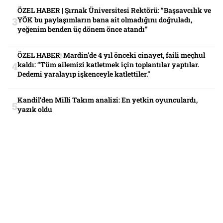
ÖZEL HABER | Şırnak Üniversitesi Rektörü: “Başsavcılık ve
YÖK bu paylaşımların bana ait olmadığını doğruladı,
yeğenim benden üç dönem önce atandı”
ÖZEL HABER| Mardin’de 4 yıl önceki cinayet, faili meçhul
kaldı: “Tüm ailemizi katletmek için toplantılar yaptılar.
Dedemi yaralayıp işkenceyle katlettiler.”
Kandil’den Milli Takım analizi: En yetkin oyunculardı,
yazık oldu