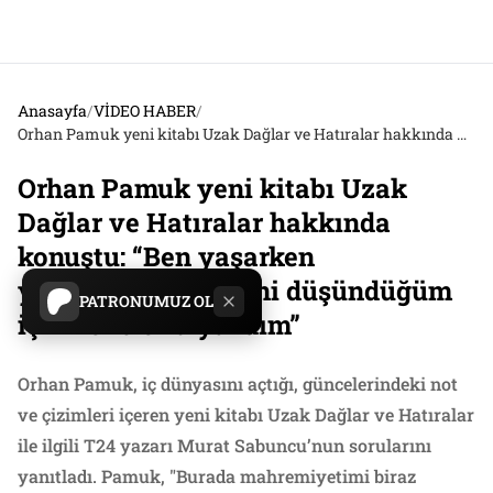
Anasayfa
/
VİDEO HABER
/
Orhan Pamuk yeni kitabı Uzak Dağlar ve Hatıralar hakkında konuştu: “Ben yaşarken yayımlanabileceğini düşündüğüm için kontrollü yazdım”
Orhan Pamuk yeni kitabı Uzak
Dağlar ve Hatıralar hakkında
konuştu: “Ben yaşarken
yayımlanabileceğini düşündüğüm
PATRONUMUZ OL
için kontrollü yazdım”
Orhan Pamuk, iç dünyasını açtığı, güncelerindeki not
ve çizimleri içeren yeni kitabı Uzak Dağlar ve Hatıralar
ile ilgili T24 yazarı Murat Sabuncu’nun sorularını
yanıtladı. Pamuk, "Burada mahremiyetimi biraz