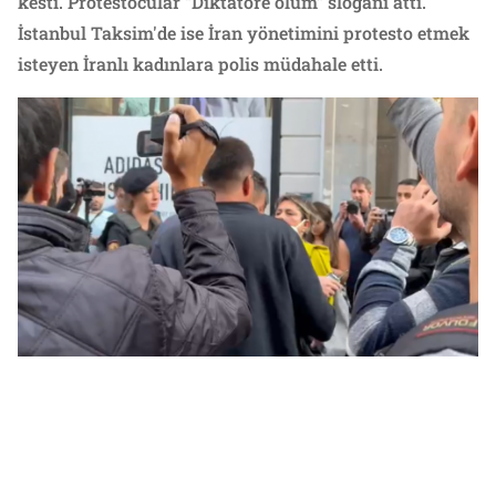
kesti. Protestocular “Diktatöre ölüm” sloganı attı.
İstanbul Taksim'de ise İran yönetimini protesto etmek
isteyen İranlı kadınlara polis müdahale etti.