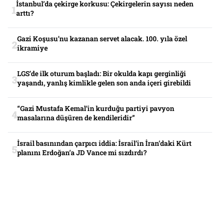
İstanbul’da çekirge korkusu: Çekirgelerin sayısı neden
arttı?
Gazi Koşusu’nu kazanan servet alacak. 100. yıla özel
ikramiye
LGS’de ilk oturum başladı: Bir okulda kapı gerginliği
yaşandı, yanlış kimlikle gelen son anda içeri girebildi
“Gazi Mustafa Kemal’in kurduğu partiyi pavyon
masalarına düşüren de kendileridir”
İsrail basınından çarpıcı iddia: İsrail’in İran’daki Kürt
planını Erdoğan’a JD Vance mi sızdırdı?