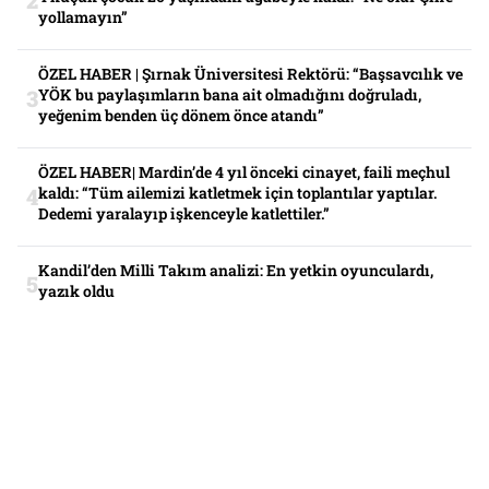
yollamayın”
ÖZEL HABER | Şırnak Üniversitesi Rektörü: “Başsavcılık ve
YÖK bu paylaşımların bana ait olmadığını doğruladı,
yeğenim benden üç dönem önce atandı”
ÖZEL HABER| Mardin’de 4 yıl önceki cinayet, faili meçhul
kaldı: “Tüm ailemizi katletmek için toplantılar yaptılar.
Dedemi yaralayıp işkenceyle katlettiler.”
Kandil’den Milli Takım analizi: En yetkin oyunculardı,
yazık oldu