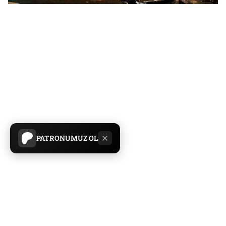
Serbestiyet
Yayın Tarihi:
17.10.2016 00:00
Paylaş
Yazıyı Küçült
Yazıyı Büyüt
Gündem
Haberler
PATRONUMUZ OL
Beşiktaş'taki trafik kazasında polis memuru İsmet
Fatih Alagöz'ün ölümüne ve polis memuru Emre
Tetik'in de yaralanmasına neden olduğu gerekçesiyle