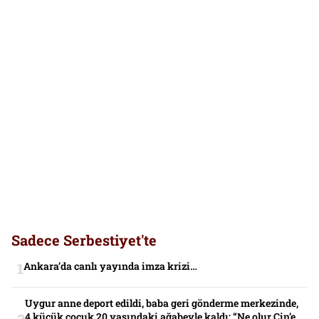
Sadece Serbestiyet'te
Ankara’da canlı yayında imza krizi…
Uygur anne deport edildi, baba geri gönderme merkezinde,
4 küçük çocuk 20 yaşındaki ağabeyle kaldı: “Ne olur Çin’e