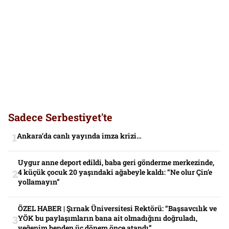
Sadece Serbestiyet'te
Ankara’da canlı yayında imza krizi…
Uygur anne deport edildi, baba geri gönderme merkezinde,
4 küçük çocuk 20 yaşındaki ağabeyle kaldı: “Ne olur Çin’e
yollamayın”
ÖZEL HABER | Şırnak Üniversitesi Rektörü: “Başsavcılık ve
YÖK bu paylaşımların bana ait olmadığını doğruladı,
yeğenim benden üç dönem önce atandı”