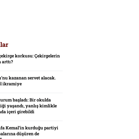
lar
çekirge korkusu: Çekirgelerin
 arttı?
’nu kazanan servet alacak.
el ikramiye
turum başladı: Bir okulda
iği yaşandı, yanlış kimlikle
da içeri girebildi
fa Kemal’in kurduğu partiyi
alarına düşüren de