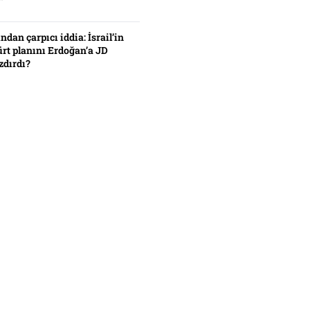
”
ından çarpıcı iddia: İsrail’in
ürt planını Erdoğan’a JD
zdırdı?