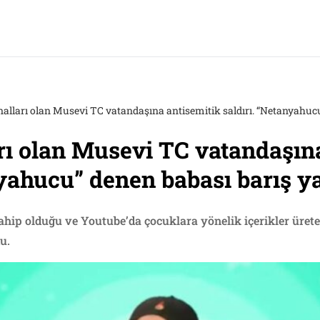
alları olan Musevi TC vatandaşına antisemitik saldırı. “Netanyahucu”
ı olan Musevi TC vatandaşına
nyahucu” denen babası barış ya
 sahip olduğu ve Youtube’da çocuklara yönelik içerikler üret
u.