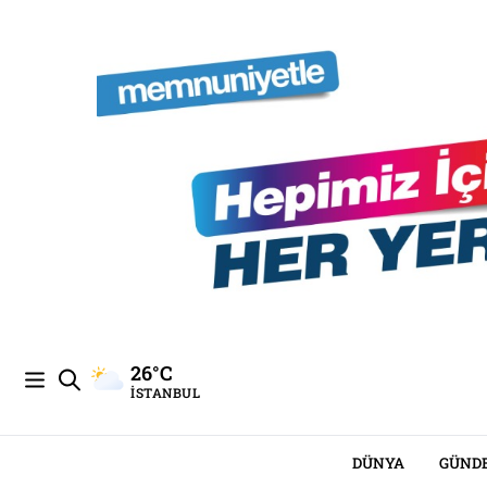
26°C
İSTANBUL
DÜNYA
GÜND