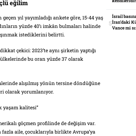
kendileridir
çlü eğilim
İsrail basın
n geçen yıl yayımladığı ankete göre, 15-44 yaş
İran’daki K
dınların yüzde 40’ı imkân bulmaları halinde
Vance mi sı
şınmak istediklerini belirtti.
 dikkat çekici: 2023’te aynı şirketin yaptığı
 ülkelerinde bu oran yüzde 37 olarak
imlerinde alışılmış yönün tersine döndüğüne
eri olarak yorumlanıyor.
k yaşam kalitesi”
erikalı göçmen profilinde de değişim var.
azla aile, çocuklarıyla birlikte Avrupa’ya