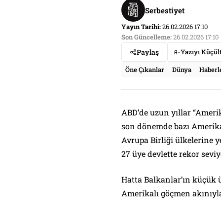
Serbestiyet
Yayın Tarihi:
26.02.2026 17:10
Son Güncelleme:
26.02.2026 17:10
Paylaş
Yazıyı Küçül
Öne Çıkanlar
Dünya
Haberl
ABD’de uzun yıllar “Amerik
son dönemde bazı Amerikalı
Avrupa Birliği ülkelerine 
27 üye devlette rekor sevi
Hatta Balkanlar’ın küçük 
Amerikalı göçmen akınıyla