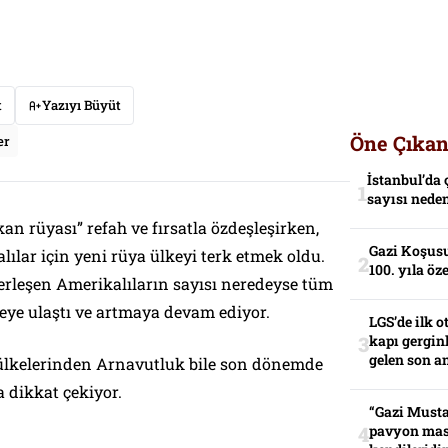
t
Yazıyı Büyüt
Öne Çıkan
er
İstanbul’da 
sayısı neden
an rüyası” refah ve fırsatla özdeşleşirken,
Gazi Koşusu
lar için yeni rüya ülkeyi terk etmek oldu.
100. yıla öz
yerleşen Amerikalıların sayısı neredeyse tüm
yeye ulaştı ve artmaya devam ediyor.
LGS’de ilk o
kapı gerginl
gelen son an
ülkelerinden Arnavutluk bile son dönemde
 dikkat çekiyor.
“Gazi Musta
pavyon mas