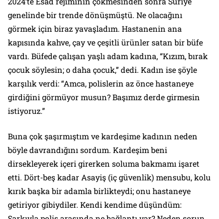
2024’te Esad rejiminin çökmesinden sonra Suriye
genelinde bir trende dönüşmüştü. Ne olacağını
görmek için biraz yavaşladım. Hastanenin ana
kapısında kahve, çay ve çeşitli ürünler satan bir büfe
vardı. Büfede çalışan yaşlı adam kadına, “Kızım, bırak
çocuk söylesin; o daha çocuk,” dedi. Kadın ise şöyle
karşılık verdi: “Amca, polislerin az önce hastaneye
girdiğini görmüyor musun? Başımız derde girmesin
istiyoruz.”
Buna çok şaşırmıştım ve kardeşime kadının neden
böyle davrandığını sordum. Kardeşim beni
dirsekleyerek içeri girerken soluma bakmamı işaret
etti. Dört-beş kadar Asayiş (iç güvenlik) mensubu, kolu
kırık başka bir adamla birlikteydi; onu hastaneye
getiriyor gibiydiler. Kendi kendime düşündüm:
Şarkıyla polis arasında ne bağlantı var? Neden sorun