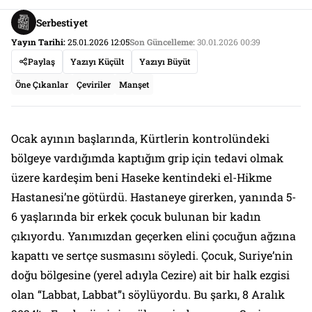
Serbestiyet
Yayın Tarihi:
25.01.2026 12:05
Son Güncelleme:
30.01.2026 00:39
Paylaş
Yazıyı Küçült
Yazıyı Büyüt
Öne Çıkanlar
Çeviriler
Manşet
Ocak ayının başlarında, Kürtlerin kontrolündeki
bölgeye vardığımda kaptığım grip için tedavi olmak
üzere kardeşim beni Haseke kentindeki el-Hikme
Hastanesi’ne götürdü. Hastaneye girerken, yanında 5-
6 yaşlarında bir erkek çocuk bulunan bir kadın
çıkıyordu. Yanımızdan geçerken elini çocuğun ağzına
kapattı ve sertçe susmasını söyledi. Çocuk, Suriye’nin
doğu bölgesine (yerel adıyla Cezire) ait bir halk ezgisi
olan “Labbat, Labbat”ı söylüyordu. Bu şarkı, 8 Aralık