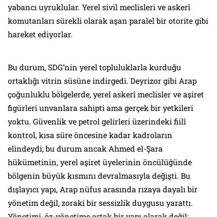
yabancı uyruklular. Yerel sivil meclisleri ve askerî
komutanları sürekli olarak aşan paralel bir otorite gibi
hareket ediyorlar.
Bu durum, SDG’nin yerel topluluklarla kurduğu
ortaklığı vitrin süsüne indirgedi. Deyrizor gibi Arap
çoğunluklu bölgelerde, yerel askerî meclisler ve aşiret
figürleri unvanlara sahipti ama gerçek bir yetkileri
yoktu. Güvenlik ve petrol gelirleri üzerindeki fiilî
kontrol, kısa süre öncesine kadar kadroların
elindeydi; bu durum ancak Ahmed el-Şara
hükümetinin, yerel aşiret üyelerinin öncülüğünde
bölgenin büyük kısmını devralmasıyla değişti. Bu
dışlayıcı yapı, Arap nüfus arasında rızaya dayalı bir
yönetim değil, zoraki bir sessizlik duygusu yarattı.
Yönetimi, öz-yönetime ortak bir yapı olarak değil;