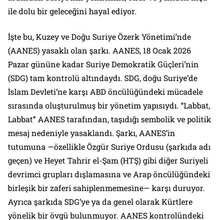
ile dolu bir geleceğini hayal ediyor.
İşte bu, Kuzey ve Doğu Suriye Özerk Yönetimi’nde
(AANES) yasaklı olan şarkı. AANES, 18 Ocak 2026
Pazar gününe kadar Suriye Demokratik Güçleri’nin
(SDG) tam kontrolü altındaydı. SDG, doğu Suriye’de
İslam Devleti’ne karşı ABD öncülüğündeki mücadele
sırasında oluşturulmuş bir yönetim yapısıydı. “Labbat,
Labbat” AANES tarafından, taşıdığı sembolik ve politik
mesaj nedeniyle yasaklandı. Şarkı, AANES’in
tutumuna —özellikle Özgür Suriye Ordusu (şarkıda adı
geçen) ve Heyet Tahrir el-Şam (HTŞ) gibi diğer Suriyeli
devrimci grupları dışlamasına ve Arap öncülüğündeki
birleşik bir zaferi sahiplenmemesine— karşı duruyor.
Ayrıca şarkıda SDG’ye ya da genel olarak Kürtlere
yönelik bir övgü bulunmuyor. AANES kontrolündeki