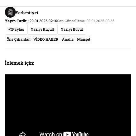
Serbestiyet
Yayın Tarihi:
29.01.2026 02:16
Son Güncelleme:
30.01.2026 00:26
Paylaş
Yazıyı Küçült
Yazıyı Büyüt
Öne Çıkanlar
VİDEO HABER
Analiz
Manşet
İzlemek için: