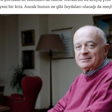
 yeni bir kriz. Ancak bunun ne gibi faydaları olacağı da meçh