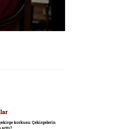
lar
çekirge korkusu: Çekirgelerin
 arttı?