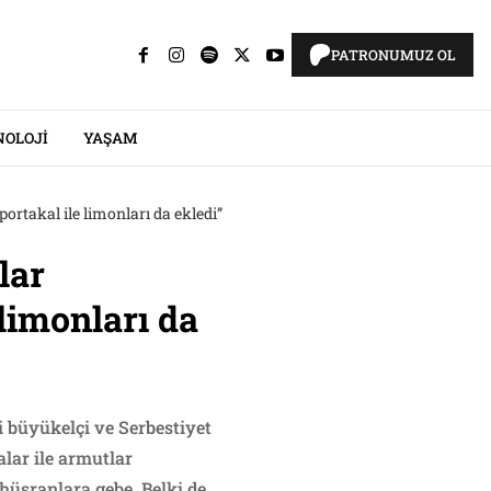
PATRONUMUZ OL
NOLOJI
YAŞAM
ortakal ile limonları da ekledi”
lar
 limonları da
i büyükelçi ve Serbestiyet
lar ile armutlar
 hüsranlara gebe. Belki de