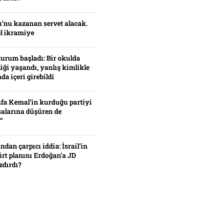
’nu kazanan servet alacak.
el ikramiye
turum başladı: Bir okulda
iği yaşandı, yanlış kimlikle
da içeri girebildi
fa Kemal’in kurduğu partiyi
alarına düşüren de
”
ından çarpıcı iddia: İsrail’in
ürt planını Erdoğan’a JD
zdırdı?