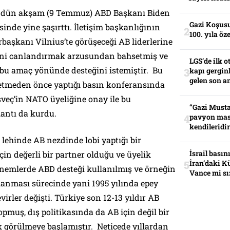
dün akşam (9 Temmuz) ABD Başkanı Biden
Gazi Koşusu
sinde yine şaşırttı. İletişim başkanlığının
100. yıla öz
aşkanı Vilnius’te görüşeceği AB liderlerine
cini canlandırmak arzusundan bahsetmiş ve
LGS’de ilk o
 bu amaç yönünde desteğini istemiştir. Bu
kapı gerginl
gelen son an
t etmeden önce yaptığı basın konferansında
İsveç’in NATO üyeliğine onay ile bu
“Gazi Musta
antı da kurdu.
pavyon mas
kendileridir
lehinde AB nezdinde lobi yaptığı bir
İsrail basın
çin değerli bir partner olduğu ve üyelik
İran’daki K
dönemlerde ABD desteği kullanılmış ve örneğin
Vance mi sı
anması sürecinde yani 1995 yılında epey
irler değişti. Türkiye son 12-13 yıldır AB
muş, dış politikasında da AB için değil bir
k görülmeye başlamıştır. Neticede yıllardan