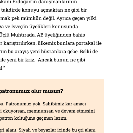
kanı Erdoğan’ın danışmanlarının
 takdirde konuyu açmaktan ne gibi bir
amak pek mümkün değil. Ayrıca geçen yılki
a ve İsveç’in üyelikleri konusunda
 Üçlü Muhtırada, AB üyeliğinden bahis
 karıştırılırken, ülkemiz bunlara portakal ile
rım bu arayış yeni hüsranlara gebe. Belki de
 ile yeni bir kriz. Ancak bunun ne gibi
l.”
 patronumuz olur musun?
f bu. Patronumuz yok. Sahibimiz kar amacı
izi okuyorsan, memnunsan ve devam etmesini
n patron koltuğuna geçmen lazım.
gri alanı. Siyah ve beyazlar içinde bu gri alanı