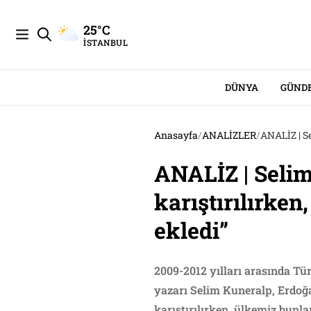
25°C
İSTANBUL
DÜNYA
GÜND
Anasayfa
/
ANALİZLER
/
ANALİZ | Se
ANALİZ | Selim
karıştırılırken
ekledi”
2009-2012 yılları arasında Tü
yazarı Selim Kuneralp, Erdoğa
karıştırılırken, ülkemiz bunla