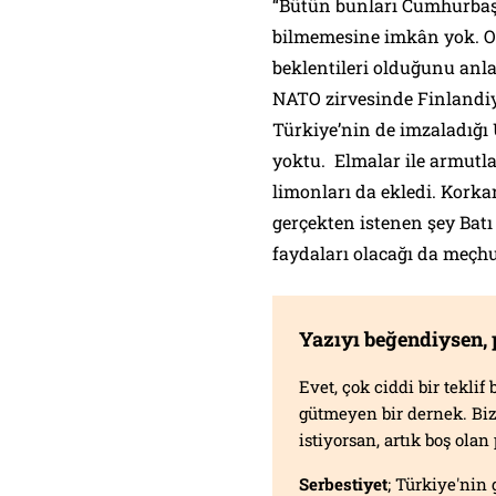
“Bütün bunları Cumhurbaş
bilmemesine imkân yok. O
beklentileri olduğunu anl
NATO zirvesinde Finlandiy
Türkiye’nin de imzaladığı
yoktu. Elmalar ile armutlar
limonları da ekledi. Korka
gerçekten istenen şey Batı
faydaları olacağı da meçhu
Yazıyı beğendiysen,
Evet, çok ciddi bir tekli
gütmeyen bir dernek. B
istiyorsan, artık boş ola
Serbestiyet
; Türkiye'nin 