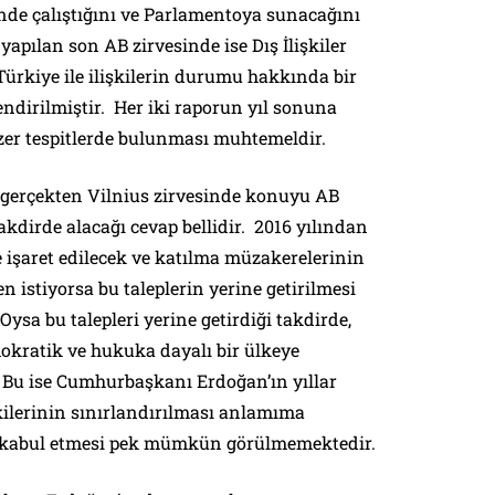
rinde çalıştığını ve Parlamentoya sunacağını
apılan son AB zirvesinde ise Dış İlişkiler
Türkiye ile ilişkilerin durumu hakkında bir
ndirilmiştir. Her iki raporun yıl sonuna
zer tespitlerde bulunması muhtemeldir.
erçekten Vilnius zirvesinde konuyu AB
akdirde alacağı cevap bellidir. 2016 yılından
e işaret edilecek ve katılma müzakerelerinin
n istiyorsa bu taleplerin yerine getirilmesi
ysa bu talepleri yerine getirdiği takdirde,
okratik ve hukuka dayalı bir ülkeye
Bu ise Cumhurbaşkanı Erdoğan’ın yıllar
tkilerinin sınırlandırılması anlamıma
eyi kabul etmesi pek mümkün görülmemektedir.