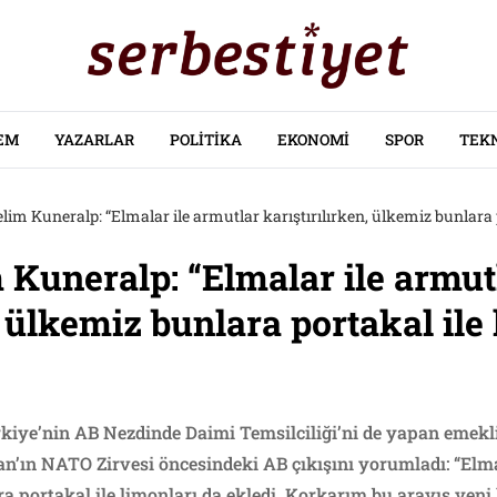
EM
YAZARLAR
POLITIKA
EKONOMI
SPOR
TEK
lim Kuneralp: “Elmalar ile armutlar karıştırılırken, ülkemiz bunlara p
 Kuneralp: “Elmalar ile armut
, ülkemiz bunlara portakal ile
rkiye’nin AB Nezdinde Daimi Temsilciliği’ni de yapan emekl
n’ın NATO Zirvesi öncesindeki AB çıkışını yorumladı: “Elma
ra portakal ile limonları da ekledi. Korkarım bu arayış yeni