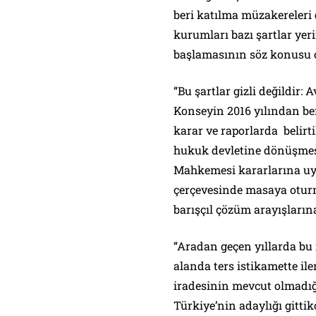
beri katılma müzakereleri
kurumları bazı şartlar yer
başlamasının söz konusu o
“Bu şartlar gizli değildi
Konseyin 2016 yılından ber
karar ve raporlarda belirti
hukuk devletine dönüşmes
Mahkemesi kararlarına uy
çerçevesinde masaya otur
barışçıl çözüm arayışları
“Aradan geçen yıllarda bu i
alanda ters istikamette ile
iradesinin mevcut olmadığı
Türkiye’nin adaylığı gittik