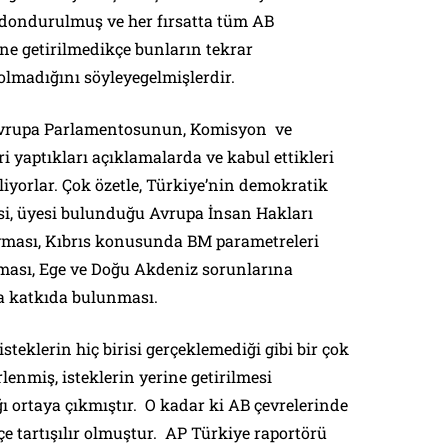
 dondurulmuş ve her fırsatta tüm AB
ine getirilmedikçe bunların tekrar
lmadığını söyleyegelmişlerdir.
r: Avrupa Parlamentosunun, Komisyon ve
i yaptıkları açıklamalarda ve kabul ettikleri
liyorlar. Çok özetle, Türkiye’nin demokratik
i, üyesi bulunduğu Avrupa İnsan Hakları
ması, Kıbrıs konusunda BM parametreleri
ması, Ege ve Doğu Akdeniz sorunlarına
na katkıda bulunması.
steklerin hiç birisi gerçeklemediği gibi bir çok
rlenmiş, isteklerin yerine getirilmesi
 ortaya çıkmıştır. O kadar ki AB çevrelerinde
çe tartışılır olmuştur. AP Türkiye raportörü