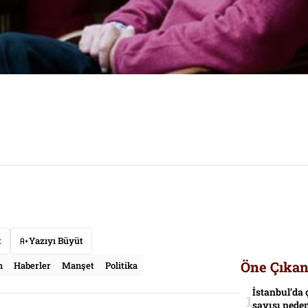
t
Yazıyı Büyüt
Öne Çıkan
m
Haberler
Manşet
Politika
İstanbul’da 
sayısı neden