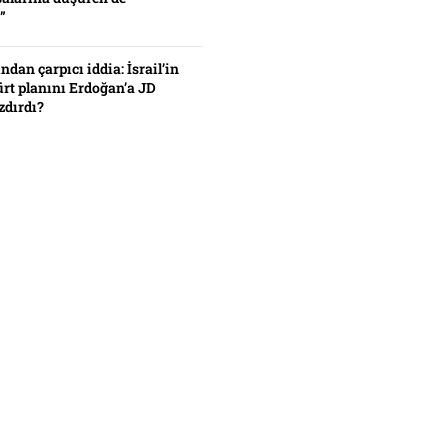
”
ından çarpıcı iddia: İsrail’in
ürt planını Erdoğan’a JD
zdırdı?