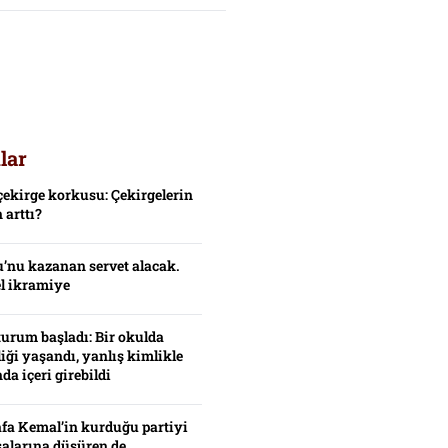
lar
çekirge korkusu: Çekirgelerin
 arttı?
’nu kazanan servet alacak.
el ikramiye
turum başladı: Bir okulda
iği yaşandı, yanlış kimlikle
da içeri girebildi
fa Kemal’in kurduğu partiyi
alarına düşüren de