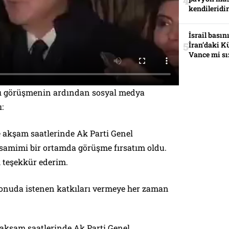
kendileridir
İsrail basın
İran’daki K
Vance mi sı
ığı görüşmenin ardından sosyal medya
:
 akşam saatlerinde Ak Parti Genel
samimi bir ortamda görüşme fırsatım oldu.
k teşekkür ederim.
onuda istenen katkıları vermeye her zaman
akşam saatlerinde Ak Parti Genel