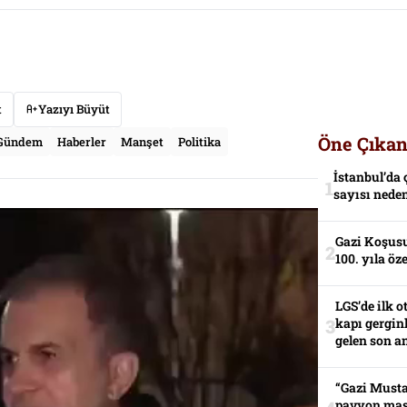
t
Yazıyı Büyüt
Öne Çıkan
Gündem
Haberler
Manşet
Politika
İstanbul’da 
sayısı neden
Gazi Koşusu
100. yıla öz
LGS’de ilk o
kapı gerginl
gelen son an
“Gazi Musta
pavyon mas