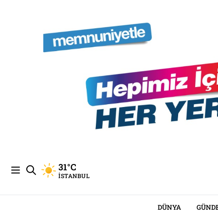
31°C
İSTANBUL
DÜNYA
GÜND