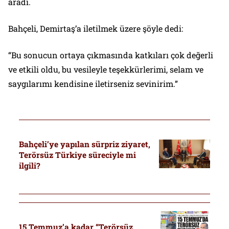
aradı.
Bahçeli, Demirtaş’a iletilmek üzere şöyle dedi:
“Bu sonucun ortaya çıkmasında katkıları çok değerli
ve etkili oldu, bu vesileyle teşekkürlerimi, selam ve
saygılarımı kendisine iletirseniz sevinirim.”
Bahçeli’ye yapılan sürpriz ziyaret,
Terörsüz Türkiye süreciyle mi
ilgili?
15 Temmuz’a kadar “Terörsüz