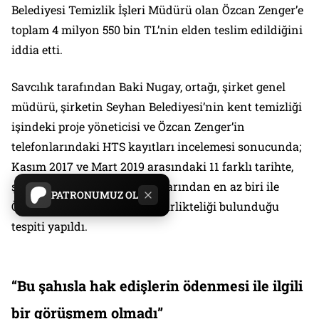
Belediyesi Temizlik İşleri Müdürü olan Özcan Zenger’e
toplam 4 milyon 550 bin TL’nin elden teslim edildiğini
iddia etti.
Savcılık tarafından Baki Nugay, ortağı, şirket genel
müdürü, şirketin Seyhan Belediyesi’nin kent temizliği
işindeki proje yöneticisi ve Özcan Zenger’in
telefonlarındaki HTS kayıtları incelemesi sonucunda;
Kasım 2017 ve Mart 2019 arasındaki 11 farklı tarihte,
şirket ortakları veya çalışanlarından en az biri ile
PATRONUMUZ OL
Özcan Zenger arasında baz birlikteliği bulunduğu
tespiti yapıldı.
“Bu şahısla hak edişlerin ödenmesi ile ilgili
bir görüşmem olmadı”