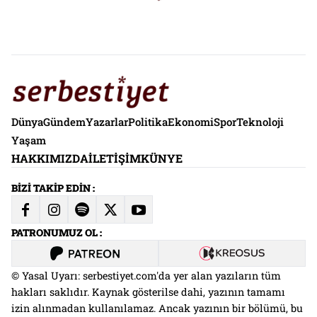
Dünya
Gündem
Yazarlar
Politika
Ekonomi
Spor
Teknoloji
Yaşam
HAKKIMIZDA
İLETIŞIM
KÜNYE
BİZİ TAKİP EDİN :
PATRONUMUZ OL :
© Yasal Uyarı: serbestiyet.com'da yer alan yazıların tüm
hakları saklıdır. Kaynak gösterilse dahi, yazının tamamı
izin alınmadan kullanılamaz. Ancak yazının bir bölümü, bu