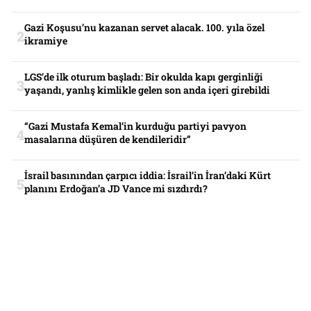
Gazi Koşusu’nu kazanan servet alacak. 100. yıla özel
ikramiye
LGS’de ilk oturum başladı: Bir okulda kapı gerginliği
yaşandı, yanlış kimlikle gelen son anda içeri girebildi
“Gazi Mustafa Kemal’in kurduğu partiyi pavyon
masalarına düşüren de kendileridir”
İsrail basınından çarpıcı iddia: İsrail’in İran’daki Kürt
planını Erdoğan’a JD Vance mi sızdırdı?