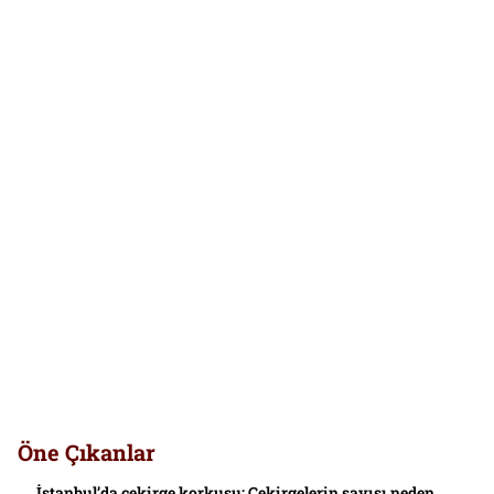
Öne Çıkanlar
İstanbul’da çekirge korkusu: Çekirgelerin sayısı neden