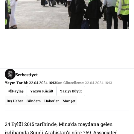
Serbestiyet
Yayın Tarihi:
22.04.2024 16:13
Son Güncelleme:
22.04.2024 16:13
Paylaş
Yazıyı Küçült
Yazıyı Büyüt
Dış Haber
Gündem
Haberler
Manşet
24 Eylül 2015 tarihinde, Mina’da meydana gelen
izdihamda Suudi Arabistan’a göre 769, Associated