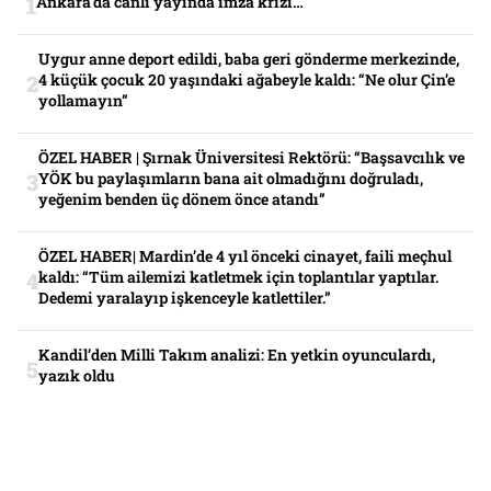
Ankara’da canlı yayında imza krizi…
Uygur anne deport edildi, baba geri gönderme merkezinde,
4 küçük çocuk 20 yaşındaki ağabeyle kaldı: “Ne olur Çin’e
yollamayın”
ÖZEL HABER | Şırnak Üniversitesi Rektörü: “Başsavcılık ve
YÖK bu paylaşımların bana ait olmadığını doğruladı,
yeğenim benden üç dönem önce atandı”
ÖZEL HABER| Mardin’de 4 yıl önceki cinayet, faili meçhul
kaldı: “Tüm ailemizi katletmek için toplantılar yaptılar.
Dedemi yaralayıp işkenceyle katlettiler.”
Kandil’den Milli Takım analizi: En yetkin oyunculardı,
yazık oldu