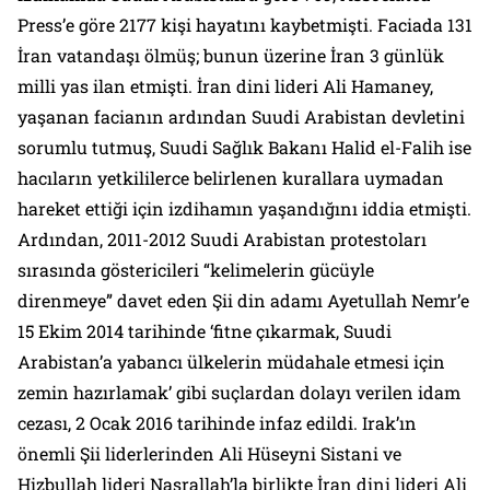
Press’e göre 2177 kişi hayatını kaybetmişti. Faciada 131
İran vatandaşı ölmüş; bunun üzerine İran 3 günlük
milli yas ilan etmişti. İran dini lideri Ali Hamaney,
yaşanan facianın ardından Suudi Arabistan devletini
sorumlu tutmuş, Suudi Sağlık Bakanı Halid el-Falih ise
hacıların yetkililerce belirlenen kurallara uymadan
hareket ettiği için izdihamın yaşandığını iddia etmişti.
Ardından, 2011-2012 Suudi Arabistan protestoları
sırasında göstericileri “kelimelerin gücüyle
direnmeye” davet eden Şii din adamı Ayetullah Nemr’e
15 Ekim 2014 tarihinde ‘fitne çıkarmak, Suudi
Arabistan’a yabancı ülkelerin müdahale etmesi için
zemin hazırlamak’ gibi suçlardan dolayı verilen idam
cezası, 2 Ocak 2016 tarihinde infaz edildi. Irak’ın
önemli Şii liderlerinden Ali Hüseyni Sistani ve
Hizbullah lideri Nasrallah’la birlikte İran dini lideri Ali