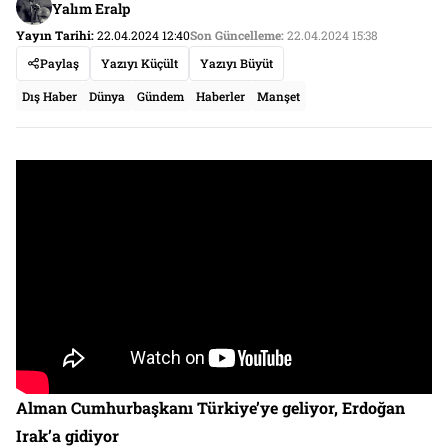
Yalım Eralp
Yayın Tarihi:
22.04.2024 12:40
Son Güncelleme:
22.04.2024 15:38
Paylaş
Yazıyı Küçült
Yazıyı Büyüt
Dış Haber
Dünya
Gündem
Haberler
Manşet
Alman Cumhurbaşkanı Türkiye’ye geliyor, Erdoğan
Irak’a gidiyor