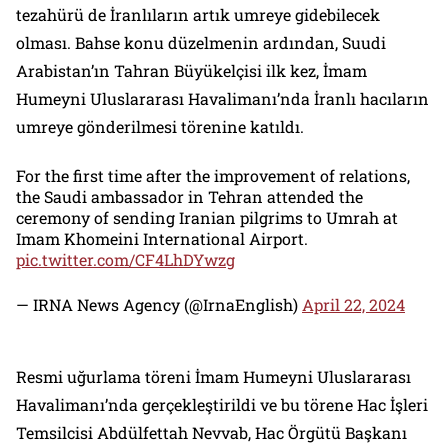
tezahürü de İranlıların artık umreye gidebilecek
olması. Bahse konu düzelmenin ardından, Suudi
Arabistan’ın Tahran Büyükelçisi ilk kez, İmam
Humeyni Uluslararası Havalimanı’nda İranlı hacıların
umreye gönderilmesi törenine katıldı.
For the first time after the improvement of relations,
the Saudi ambassador in Tehran attended the
ceremony of sending Iranian pilgrims to Umrah at
Imam Khomeini International Airport.
pic.twitter.com/CF4LhDYwzg
— IRNA News Agency (@IrnaEnglish)
April 22, 2024
Resmi uğurlama töreni İmam Humeyni Uluslararası
Havalimanı’nda gerçekleştirildi ve bu törene Hac İşleri
Temsilcisi Abdülfettah Nevvab, Hac Örgütü Başkanı