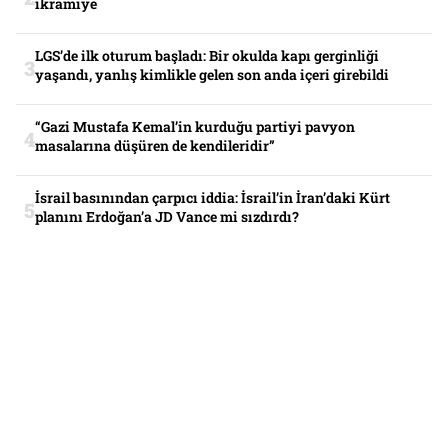
ikramiye
LGS’de ilk oturum başladı: Bir okulda kapı gerginliği
yaşandı, yanlış kimlikle gelen son anda içeri girebildi
“Gazi Mustafa Kemal’in kurduğu partiyi pavyon
masalarına düşüren de kendileridir”
İsrail basınından çarpıcı iddia: İsrail’in İran’daki Kürt
planını Erdoğan’a JD Vance mi sızdırdı?