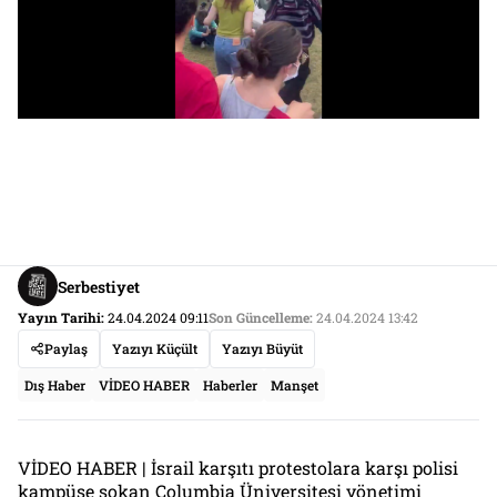
Serbestiyet
Yayın Tarihi:
24.04.2024 09:11
Son Güncelleme:
24.04.2024 13:42
Paylaş
Yazıyı Küçült
Yazıyı Büyüt
Dış Haber
VİDEO HABER
Haberler
Manşet
VİDEO HABER | İsrail karşıtı protestolara karşı polisi
kampüse sokan Columbia Üniversitesi yönetimi