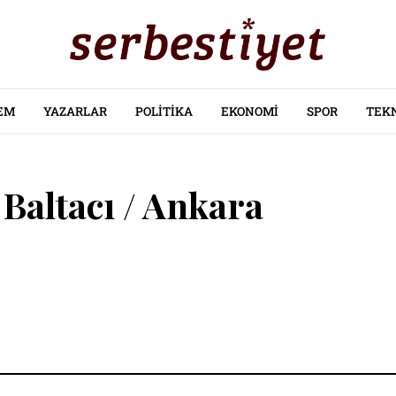
EM
YAZARLAR
POLITIKA
EKONOMI
SPOR
TEK
 Baltacı / Ankara