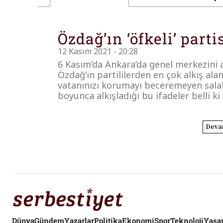
Özdağ’ın ‘öfkeli’ par
12 Kasım 2021 - 20:28
6 Kasım’da Ankara’da genel merkezini a
Özdağ’ın partililerden en çok alkış alan
vatanınızı korumayı beceremeyen salakla
boyunca alkışladığı bu ifadeler belli ki
Deva
Dünya
Gündem
Yazarlar
Politika
Ekonomi
Spor
Teknoloji
Yaş