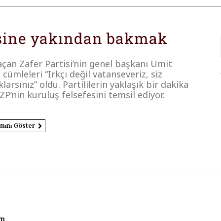
tisine yakından bakmak
çan Zafer Partisi’nin genel başkanı Ümit
 cümleleri “Irkçı değil vatanseveriz, siz
rsınız” oldu. Partililerin yaklaşık bir dakika
 ZP’nin kuruluş felsefesini temsil ediyor.
mını Göster
am