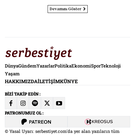
Devamını Göster
Dünya
Gündem
Yazarlar
Politika
Ekonomi
Spor
Teknoloji
Yaşam
HAKKIMIZDA
İLETIŞIM
KÜNYE
BİZİ TAKİP EDİN :
PATRONUMUZ OL :
© Yasal Uyarı: serbestiyet.com'da yer alan yazıların tüm