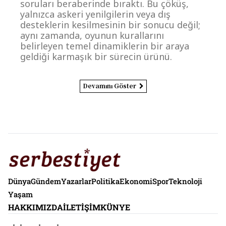
soruları beraberinde bıraktı. Bu çöküş,
yalnızca askeri yenilgilerin veya dış
desteklerin kesilmesinin bir sonucu değil;
aynı zamanda, oyunun kurallarını
belirleyen temel dinamiklerin bir araya
geldiği karmaşık bir sürecin ürünü.
Devamını Göster
Dünya
Gündem
Yazarlar
Politika
Ekonomi
Spor
Teknoloji
Yaşam
HAKKIMIZDA
İLETIŞIM
KÜNYE