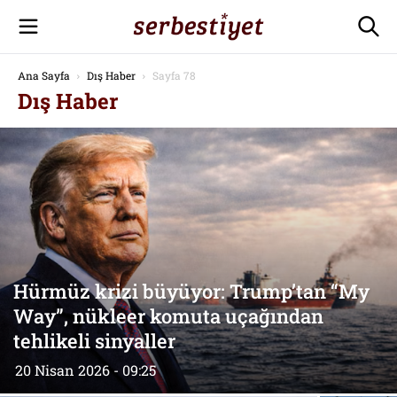
Ana Sayfa
Dış Haber
Sayfa 78
Dış Haber
Hürmüz krizi büyüyor: Trump’tan “My
Way”, nükleer komuta uçağından
tehlikeli sinyaller
20 Nisan 2026 - 09:25