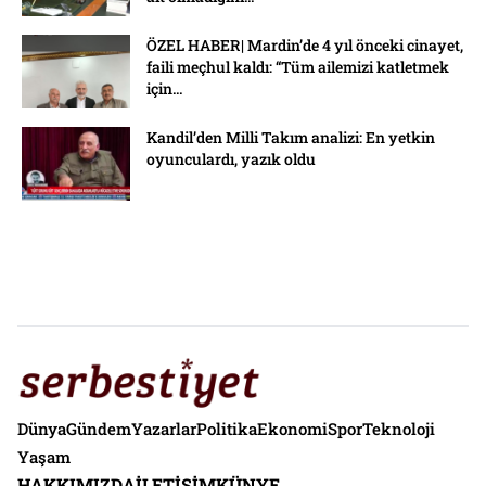
ÖZEL HABER| Mardin’de 4 yıl önceki cinayet,
faili meçhul kaldı: “Tüm ailemizi katletmek
için...
Kandil’den Milli Takım analizi: En yetkin
oyunculardı, yazık oldu
Dünya
Gündem
Yazarlar
Politika
Ekonomi
Spor
Teknoloji
Yaşam
HAKKIMIZDA
İLETIŞIM
KÜNYE