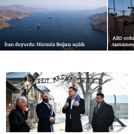
ABD ordus
İran duyurdu: Hürmüz Boğazı açıldı
tamamen 