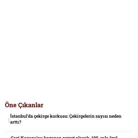
Öne Çıkanlar
İstanbul’da çekirge korkusu: Çekirgelerin sayısı neden
arttı?
Gazi Koşusu’nu kazanan servet alacak. 100. yıla özel