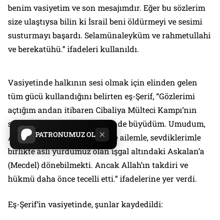
benim vasiyetim ve son mesajımdır. Eğer bu sözlerim
size ulaştıysa bilin ki İsrail beni öldürmeyi ve sesimi
susturmayı başardı. Selamünaleyküm ve rahmetullahi
ve berekatühü.” ifadeleri kullanıldı.
Vasiyetinde halkının sesi olmak için elinden gelen
tüm gücü kullandığını belirten eş-Şerif, “Gözlerimi
açtığım andan itibaren Cibaliya Mülteci Kampı’nın
sokaklarında ve mahallelerinde büyüdüm. Umudum,
PATRONUMUZ OL
Allah’ın ömrümü uzatması ve ailemle, sevdiklerimle
birlikte asli yurdumuz olan işgal altındaki Askalan’a
(Mecdel) dönebilmekti. Ancak Allah’ın takdiri ve
hükmü daha önce tecelli etti.” ifadelerine yer verdi.
Eş-Şerif’in vasiyetinde, şunlar kaydedildi: