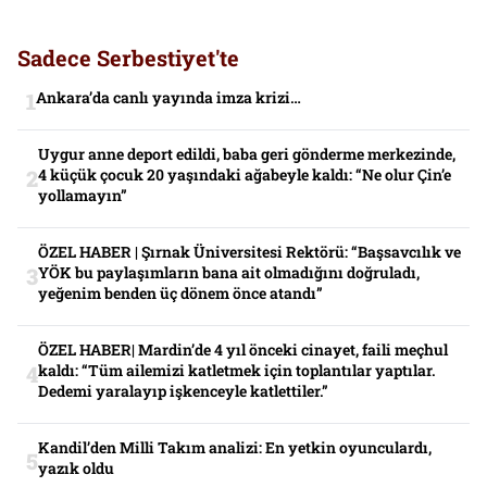
Sadece Serbestiyet'te
Ankara’da canlı yayında imza krizi…
Uygur anne deport edildi, baba geri gönderme merkezinde,
4 küçük çocuk 20 yaşındaki ağabeyle kaldı: “Ne olur Çin’e
yollamayın”
ÖZEL HABER | Şırnak Üniversitesi Rektörü: “Başsavcılık ve
YÖK bu paylaşımların bana ait olmadığını doğruladı,
yeğenim benden üç dönem önce atandı”
ÖZEL HABER| Mardin’de 4 yıl önceki cinayet, faili meçhul
kaldı: “Tüm ailemizi katletmek için toplantılar yaptılar.
Dedemi yaralayıp işkenceyle katlettiler.”
Kandil’den Milli Takım analizi: En yetkin oyunculardı,
yazık oldu