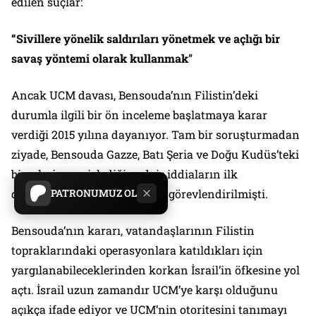
edilen suçlar:
“Sivillere yönelik saldırıları yönetmek ve açlığı bir
savaş yöntemi olarak kullanmak
”
Ancak UCM davası, Bensouda’nın Filistin’deki
durumla ilgili bir ön inceleme başlatmaya karar
verdiği 2015 yılına dayanıyor. Tam bir soruşturmadan
ziyade, Bensouda Gazze, Batı Şeria ve Doğu Kudüs’teki
bireylerin suç işlediğine dair iddiaların ilk
değerlendirmesini yapmakla görevlendirilmişti.
PATRONUMUZ OL
Bensouda’nın kararı, vatandaşlarının Filistin
topraklarındaki operasyonlara katıldıkları için
yargılanabileceklerinden korkan İsrail’in öfkesine yol
açtı. İsrail uzun zamandır UCM’ye karşı olduğunu
açıkça ifade ediyor ve UCM’nin otoritesini tanımayı