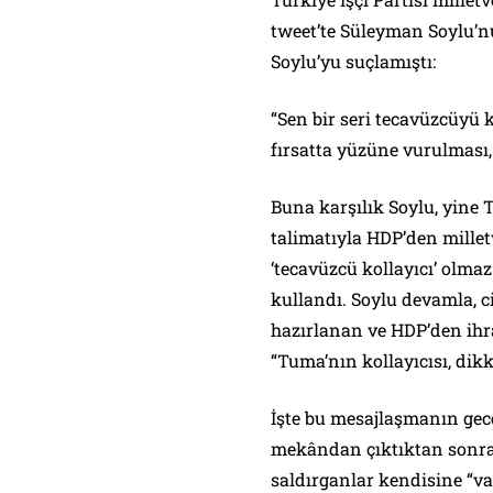
tweet’te Süleyman Soylu’n
Soylu’yu suçlamıştı:
“Sen bir seri tecavüzcüyü
fırsatta yüzüne vurulması
Buna karşılık Soylu, yine 
talimatıyla HDP’den mille
‘tecavüzcü kollayıcı’ olma
kullandı. Soylu devamla, c
hazırlanan ve HDP’den ihraç
“Tuma’nın kollayıcısı, dik
İşte bu mesajlaşmanın gece
mekândan çıktıktan sonra b
saldırganlar kendisine “vat