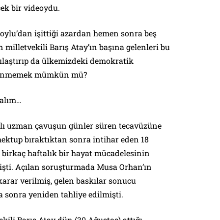
ek bir videoydu.
Soylu’dan işittiği azardan hemen sonra beş
 milletvekili Barış Atay’ın başına gelenleri bu
ılaştırıp da ülkemizdeki demokratik
nlenmemek mümkün mü?
yalım…
lı uzman çavuşun günler süren tecavüzüne
ektup bıraktıktan sonra intihar eden 18
, birkaç haftalık bir hayat mücadelesinin
işti. Açılan soruşturmada Musa Orhan’ın
arar verilmiş, gelen baskılar sonucu
a sonra yeniden tahliye edilmişti.
vekili Barış Atay dün (30 Ağustos) attığı