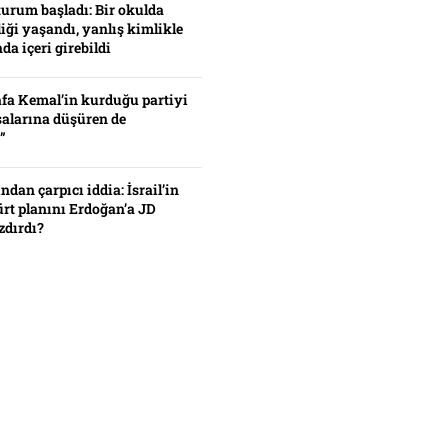
turum başladı: Bir okulda
iği yaşandı, yanlış kimlikle
da içeri girebildi
fa Kemal’in kurduğu partiyi
alarına düşüren de
”
ından çarpıcı iddia: İsrail’in
ürt planını Erdoğan’a JD
zdırdı?