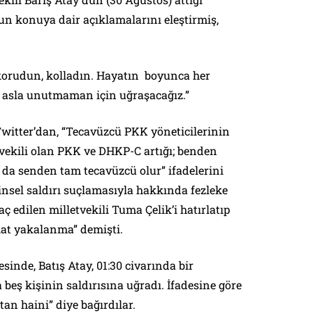
un konuya dair açıklamalarını eleştirmiş,
 korudun, kolladın. Hayatın boyunca her
, asla unutmaman için uğraşacağız.”
Twitter’dan, “Tecavüzcü PKK yöneticilerinin
tvekili olan PKK ve DHKP-C artığı; benden
z da senden tam tecavüzcü olur” ifadelerini
insel saldırı suçlamasıyla hakkında fezleke
 edilen milletvekili Tuma Çelik’i hatırlatıp
kat yakalanma” demişti.
sinde, Batış Atay, 01:30 civarında bir
eş kişinin saldırısına uğradı. İfadesine göre
an haini” diye bağırdılar.