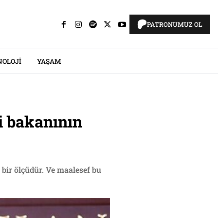
PATRONUMUZ OL
NOLOJI
YAŞAM
i bakanının
r bir ölçüdür. Ve maalesef bu