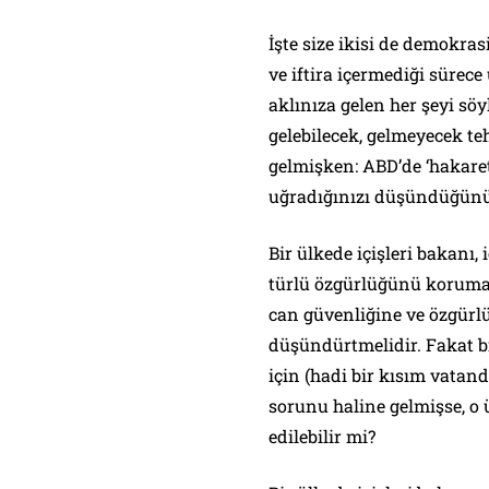
İşte size ikisi de demokra
ve iftira içermediği süre
aklınıza gelen her şeyi s
gelebilecek, gelmeyecek teh
gelmişken: ABD’de ‘hakaret’
uğradığınızı düşündüğünüz
Bir ülkede içişleri bakanı,
türlü özgürlüğünü korumak
can güvenliğine ve özgürl
düşündürtmelidir. Fakat bi
için (hadi bir kısım vatand
sorunu haline gelmişse, o
edilebilir mi?