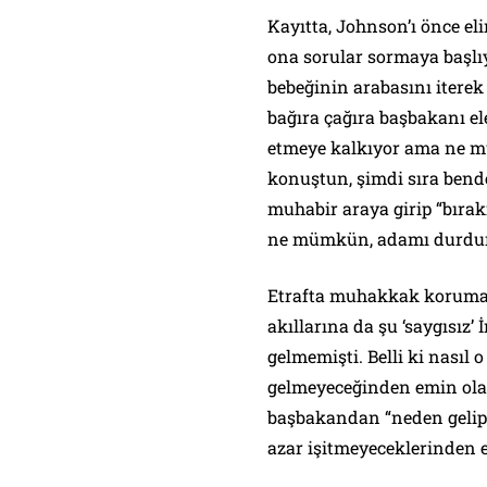
Kayıtta, Johnson’ı önce e
ona sorular sormaya başl
bebeğinin arabasını iterek
bağıra çağıra başbakanı el
etmeye kalkıyor ama ne m
konuştun, şimdi sıra bend
muhabir araya girip “bıra
ne mümkün, adamı durd
Etrafta muhakkak korumala
akıllarına da şu ‘saygısız’
gelmemişti. Belli ki nasıl
gelmeyeceğinden emin ola
başbakandan “neden gelip 
azar işitmeyeceklerinden 