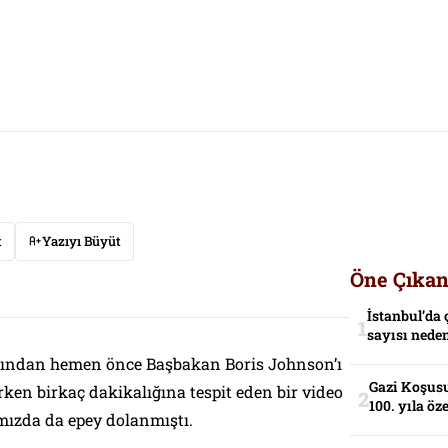
t
Yazıyı Büyüt
Öne Çıkan
İstanbul’da 
sayısı neden
asından hemen önce Başbakan Boris Johnson’ı
Gazi Koşusu
ken birkaç dakikalığına tespit eden bir video
100. yıla öz
ızda da epey dolanmıştı.