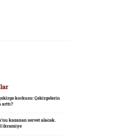
lar
çekirge korkusu: Çekirgelerin
 arttı?
’nu kazanan servet alacak.
el ikramiye