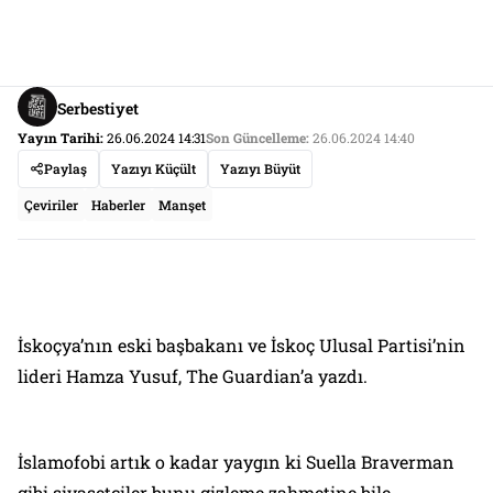
Serbestiyet
Yayın Tarihi:
26.06.2024 14:31
Son Güncelleme:
26.06.2024 14:40
Paylaş
Yazıyı Küçült
Yazıyı Büyüt
Çeviriler
Haberler
Manşet
İskoçya’nın eski başbakanı ve İskoç Ulusal Partisi’nin
lideri Hamza Yusuf, The Guardian’a yazdı
.
İslamofobi artık o kadar yaygın ki Suella Braverman
gibi siyasetçiler bunu gizleme zahmetine bile