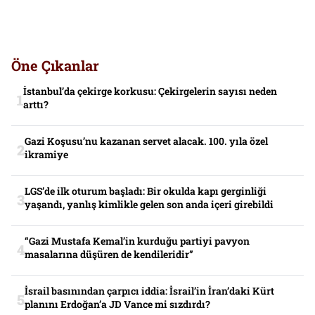
Öne Çıkanlar
İstanbul’da çekirge korkusu: Çekirgelerin sayısı neden
arttı?
Gazi Koşusu’nu kazanan servet alacak. 100. yıla özel
ikramiye
LGS’de ilk oturum başladı: Bir okulda kapı gerginliği
yaşandı, yanlış kimlikle gelen son anda içeri girebildi
“Gazi Mustafa Kemal’in kurduğu partiyi pavyon
masalarına düşüren de kendileridir”
İsrail basınından çarpıcı iddia: İsrail’in İran’daki Kürt
planını Erdoğan’a JD Vance mi sızdırdı?