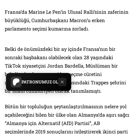
Fransa’da Marine Le Pen’in Ulusal Ralli’sinin zaferinin
büyüklüğü, Cumhurbaşkanı Macron’u erken
parlamento seçimi kumarına zorladı.
Belki de önümüzdeki bir ay içinde Fransa’nın bir
sonraki başbakanı olabilecek olan 28 yaşındaki
TikTok siyasetçisi Jordan Bardella, Müslüman bir
belediye başkanını yeniden seçme cüretini
PATRONUMUZ OL
gösterdikleri için Paris’in batısındaki Trappes şehrini
bir İslam cumhuriyeti olarak tanımlamıştı.
Bütün bir topluluğun şeytanlaştırılmasının nelere yol
açabileceğini bilen bir ülke olan Almanya’da aşırı sağcı
“Almanya için Alternatif (AfD) Partisi”, AB
seçimlerinde 2019 sonuçlarını iyileştirerek ikinci parti