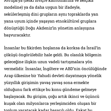
Avrupa’ya (belki İsviçre kantonlarına ve Belçika
modeline) ya da daha uygun bir ifadeyle,
sekülerleşmiş dini grupların aynı topraklarda yan
yana uyum içinde yaşayan etnokültürel gruplara
dönüştüğü Doğu Akdeniz’in yönetim anlayışına
başvuracaktır.
İnsanlar bu fikirden hoşlansa da korksa da İsrail’in
çöküşü öngörülebilir hale geldi. Bu olasılık bölgenin
geleceğine ilişkin uzun vadeli tartışmalara yön
vermelidir. İnsanlar, İngiltere ve ABD’nin öncülüğünde
Arap ülkesine bir Yahudi devleti dayatmaya yönelik
yüzyıllık girişimin yavaş yavaş sona ermekte
olduğunu fark ettikçe bu konu gündeme gelmeye
başlayacak. Bu girişim, çoğu artık ikinci ve üçüncü
kuşak olan milyonlarca yerleşimciden oluşan bir
toplum yaratacak kadar başarılı oldu. Fakat bu