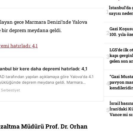
İstanbul’da 
sayısı neden
bağlayan gece Marmara Denizi’nde Yalova
Gazi Koşusu
 bir deprem meydana geldi.
100. yıla öz
emi hatırladı: 4,1
LGS’de ilk o
kapı gerginl
gelen son an
“Gazi Musta
pavyon mas
kendileridir
İsrail basın
İran’daki K
Vance mi sı
altma Müdürü Prof. Dr. Orhan