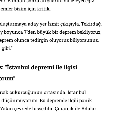
r. Bundan sonra artçılarını da izleyeceğiz
emler bizim için kritik.
luşturmaya aday yer İzmit çıkışıyla, Tekirdağ,
y boyunca 7’den büyük bir deprem bekliyoruz,
eprem olunca tedirgin oluyoruz biliyorsunuz.
gibi.”
 “İstanbul depremi ile ilgisi
orum”
rcık çukurcuğunun ortasında. İstanbul
nu düşünmüyorum. Bu depremle ilgili panik
akın çevrede hissedilir. Çınarcık ile Adalar