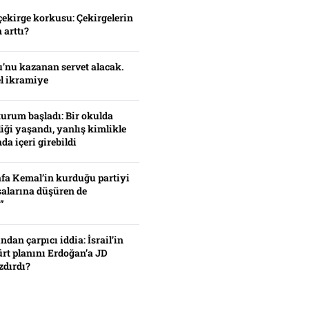
çekirge korkusu: Çekirgelerin
 arttı?
’nu kazanan servet alacak.
el ikramiye
turum başladı: Bir okulda
iği yaşandı, yanlış kimlikle
da içeri girebildi
fa Kemal’in kurduğu partiyi
alarına düşüren de
”
ından çarpıcı iddia: İsrail’in
ürt planını Erdoğan’a JD
zdırdı?