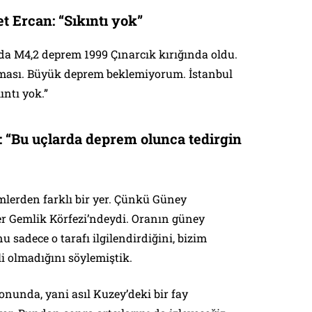
t Ercan: “Sıkıntı yok”
’da M4,2 deprem 1999 Çınarcık kırığında oldu.
lması. Büyük deprem beklemiyorum. İstanbul
ntı yok.”
y: “Bu uçlarda deprem olunca tedirgin
mlerden farklı bir yer. Çünkü Güney
r Gemlik Körfezi’ndeydi. Oranın güney
nu sadece o tarafı ilgilendirdiğini, bizim
li olmadığını söylemiştik.
zonunda, yani asıl Kuzey’deki bir fay