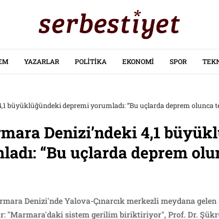
EM
YAZARLAR
POLITIKA
EKONOMI
SPOR
TEK
,1 büyüklüğündeki depremi yorumladı: “Bu uçlarda deprem olunca te
mara Denizi’ndeki 4,1 büyük
adı: “Bu uçlarda deprem olun
armara Denizi'nde Yalova-Çınarcık merkezli meydana gelen
r: "Marmara'daki sistem gerilim biriktiriyor", Prof. Dr. Şü