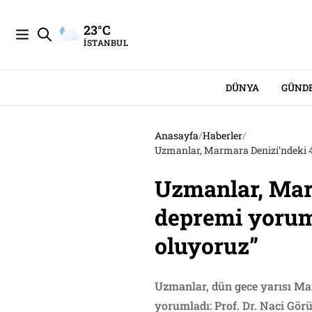
23°C
İSTANBUL
DÜNYA
GÜND
Anasayfa
/
Haberler
/
Uzmanlar, Marmara Denizi’ndeki 4
Uzmanlar, Mar
depremi yoruml
oluyoruz”
Uzmanlar, dün gece yarısı M
yorumladı: Prof. Dr. Naci Görü