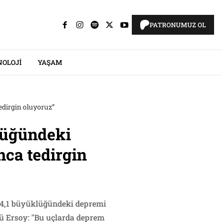
PATRONUMUZ OL
NOLOJI
YAŞAM
dirgin oluyoruz”
lüğündeki
ca tedirgin
 4,1 büyüklüğündeki depremi
krü Ersoy: "Bu uçlarda deprem